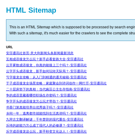
HTML Sitemap
This is an HTML Sitemap which is supposed to be processed by search engi
With such a sitemap, it's much easier for the crawlers to see the complete struct
URL
安莎通讯社首页-意大利新闻头条新闻最新消息
互相成语接龙怎么玩？新手必看套路大全-安莎通讯社
云开雾散成语接龙，你真的能接上三个吗？-安莎通讯社
云字开头成语接龙，新手如何玩转天际局？-安莎通讯社
亏字接龙全攻略：从入门到精通的通关秘籍-安莎通讯社
于子成语接龙全场景攻略：家庭聚会到诗词创作一网打尽-安莎通讯社
二十层床垫下的真相：当代豌豆公主生存指南-安莎通讯社
争的成语里藏着哪些职场生存密码？-安莎通讯社
争字开头的成语接龙怎么玩才带劲？-安莎通讯社
书香门第真能培养出优秀孩子吗？-安莎通讯社
乡间一年：逃离都市就能找到生活真谛吗？-安莎通讯社
九辩古文翻译解谜：千年楚辞的现代重生-安莎通讯社
乐琦的超能力怎么成了现代人的必修课？-安莎通讯社
乐字成语接龙这么玩，新手秒变文化达人！-安莎通讯社