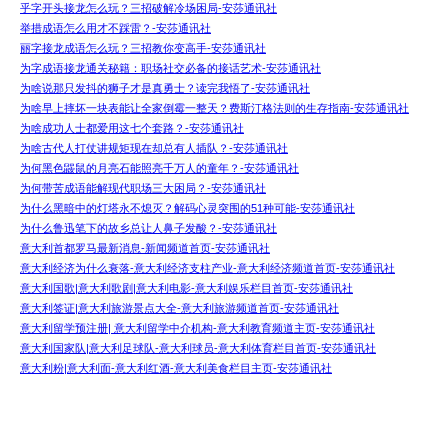
乎字开头接龙怎么玩？三招破解冷场困局-安莎通讯社
举措成语怎么用才不踩雷？-安莎通讯社
丽字接龙成语怎么玩？三招教你变高手-安莎通讯社
为字成语接龙通关秘籍：职场社交必备的接话艺术-安莎通讯社
为啥说那只发抖的狮子才是真勇士？读完我悟了-安莎通讯社
为啥早上摔坏一块表能让全家倒霉一整天？费斯汀格法则的生存指南-安莎通讯社
为啥成功人士都爱用这七个套路？-安莎通讯社
为啥古代人打仗讲规矩现在却总有人插队？-安莎通讯社
为何黑色鼹鼠的月亮石能照亮千万人的童年？-安莎通讯社
为何带苦成语能解现代职场三大困局？-安莎通讯社
为什么黑暗中的灯塔永不熄灭？解码心灵突围的51种可能-安莎通讯社
为什么鲁迅笔下的故乡总让人鼻子发酸？-安莎通讯社
意大利首都罗马最新消息-新闻频道首页-安莎通讯社
意大利经济为什么衰落-意大利经济支柱产业-意大利经济频道首页-安莎通讯社
意大利国歌|意大利歌剧|意大利电影-意大利娱乐栏目首页-安莎通讯社
意大利签证|意大利旅游景点大全-意大利旅游频道首页-安莎通讯社
意大利留学预注册| 意大利留学中介机构-意大利教育频道主页-安莎通讯社
意大利国家队|意大利足球队-意大利球员-意大利体育栏目首页-安莎通讯社
意大利粉|意大利面-意大利红酒-意大利美食栏目主页-安莎通讯社