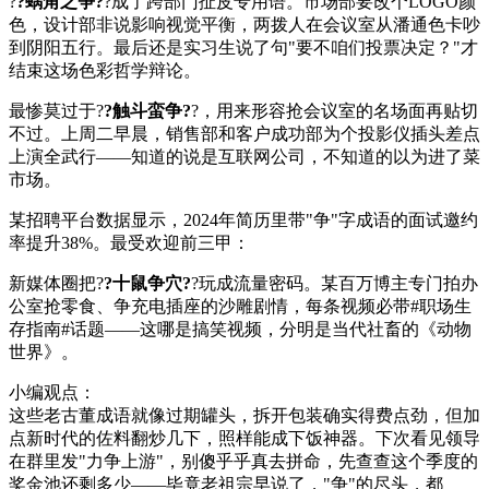
?
?蜗角之争?
?成了跨部门扯皮专用语。市场部要改个LOGO颜
色，设计部非说影响视觉平衡，两拨人在会议室从潘通色卡吵
到阴阳五行。最后还是实习生说了句"要不咱们投票决定？"才
结束这场色彩哲学辩论。
最惨莫过于?
?触斗蛮争?
?，用来形容抢会议室的名场面再贴切
不过。上周二早晨，销售部和客户成功部为个投影仪插头差点
上演全武行——知道的说是互联网公司，不知道的以为进了菜
市场。
某招聘平台数据显示，2024年简历里带"争"字成语的面试邀约
率提升38%。最受欢迎前三甲：
新媒体圈把?
?十鼠争穴?
?玩成流量密码。某百万博主专门拍办
公室抢零食、争充电插座的沙雕剧情，每条视频必带#职场生
存指南#话题——这哪是搞笑视频，分明是当代社畜的《
动物
世界
》。
小编观点：
这些老古董成语就像过期罐头，拆开包装确实得费点劲，但加
点新时代的佐料翻炒几下，照样能成下饭神器。下次看见领导
在群里发"力争上游"，别傻乎乎真去拼命，先查查这个季度的
奖金池还剩多少——毕竟老祖宗早说了，"争"的尽头，都