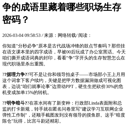
争的成语里藏着哪些职场生存
密码？
2026-03-04 09:58:53
/
来源：网络转载
/
阅读：
你知道"分秒必争"原本是古代战场冲锋的鼓点节奏吗？那些挂
在语文课本里的四字成语，早被00后玩成了办公室黑话。今天
咱们撕开成语词典的封印，看看"争"字开头的生存智慧怎么在
现代职场里杀出重围。
?
?据理力争?
?可不是让你和领导拍桌子——市场部小王上月用
这个词拿下客户续约，关键是把甲方数据漏洞做成可视化图
表，边说"咱们就事论事"边滑动PPT，硬生生把砍价30%的危
机变成加单15%的转机。
?
?明争暗斗?
?在茶水间有了新变种：行政部Linda表面附和总
监的打卡新规，转手就在匿名问卷里写"建议学习互联网企业
弹性工作制"，还顺手截图发到没有领导的摸鱼群。这手"暗度
陈仓"玩得，比宫斗剧还精彩。