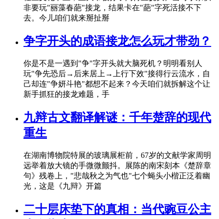
非要玩"丽藻春葩"接龙，结果卡在"葩"字死活接不下
去。今儿咱们就来掰扯掰
争字开头的成语接龙怎么玩才带劲？
你是不是一遇到"争"字开头就大脑死机？明明看别人
玩"争先恐后→后来居上→上行下效"接得行云流水，自
己却连"争妍斗艳"都想不起来？今天咱们就拆解这个让
新手抓狂的接龙难题，手
九辩古文翻译解谜：千年楚辞的现代
重生
在湖南博物院特展的玻璃展柜前，67岁的文献学家周明
远举着放大镜的手微微颤抖。展陈的南宋刻本《楚辞章
句》残卷上，"悲哉秋之为气也"七个蝇头小楷正泛着幽
光，这是《九辩》开篇
二十层床垫下的真相：当代豌豆公主