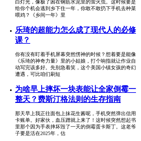
白灯光，像极了困在钢筋水泥里的萤火虫。这时候要是
给你个机会逃到乡下住一年，你敢不敢扔下手机去种菜
喂鸡？《乡间一年》里
乐琦的超能力怎么成了现代人的必修
课？
你有没有盯着手机屏幕突然愣神的时候？想着要是能像
《乐琦的神奇力量》里的小姑娘，打个响指就让作业自
动写完该多好。先别急着笑，这个美国小镇女孩的奇幻
遭遇，可比咱们刷短
为啥早上摔坏一块表能让全家倒霉一
整天？费斯汀格法则的生存指南
那天早上我正往面包上抹花生酱呢，手机突然弹出信用
卡账单。好家伙，血压蹭就上来了！这时候突然想起书
里那个因为手表摔坏毁了一天的倒霉蛋卡斯丁。这老爷
子要是活在2025年，估