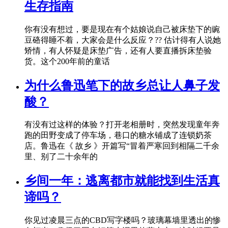
生存指南
你有没有想过，要是现在有个姑娘说自己被床垫下的豌
豆硌得睡不着，大家会是什么反应？?? 估计得有人说她
矫情，有人怀疑是床垫广告，还有人要直播拆床垫验
货。这个200年前的童话
为什么鲁迅笔下的故乡总让人鼻子发
酸？
有没有过这样的体验？打开老相册时，突然发现童年奔
跑的田野变成了停车场，巷口的糖水铺成了连锁奶茶
店。鲁迅在《 故乡 》开篇写“冒着严寒回到相隔二千余
里、别了二十余年的
乡间一年：逃离都市就能找到生活真
谛吗？
你见过凌晨三点的CBD写字楼吗？玻璃幕墙里透出的惨