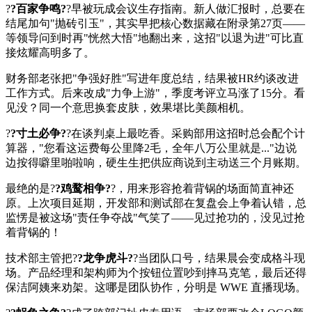
?
?百家争鸣?
?早被玩成会议生存指南。新人做汇报时，总要在
结尾加句"抛砖引玉"，其实早把核心数据藏在附录第27页——
等领导问到时再"恍然大悟"地翻出来，这招"以退为进"可比直
接炫耀高明多了。
财务部老张把"争强好胜"写进年度总结，结果被HR约谈改进
工作方式。后来改成"力争上游"，季度考评立马涨了15分。看
见没？同一个意思换套皮肤，效果堪比美颜相机。
?
?寸土必争?
?在谈判桌上最吃香。采购部用这招时总会配个计
算器，"您看这运费每公里降2毛，全年八万公里就是..."边说
边按得噼里啪啦响，硬生生把供应商说到主动送三个月账期。
最绝的是?
?鸡鹜相争?
?，用来形容抢着背锅的场面简直神还
原。上次项目延期，开发部和测试部在复盘会上争着认错，总
监愣是被这场"责任争夺战"气笑了——见过抢功的，没见过抢
着背锅的！
技术部主管把?
?龙争虎斗?
?当团队口号，结果晨会变成格斗现
场。产品经理和架构师为个按钮位置吵到摔马克笔，最后还得
保洁阿姨来劝架。这哪是团队协作，分明是 WWE 直播现场。