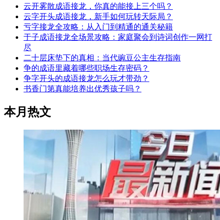
云开雾散成语接龙，你真的能接上三个吗？
云字开头成语接龙，新手如何玩转天际局？
亏字接龙全攻略：从入门到精通的通关秘籍
于子成语接龙全场景攻略：家庭聚会到诗词创作一网打
尽
二十层床垫下的真相：当代豌豆公主生存指南
争的成语里藏着哪些职场生存密码？
争字开头的成语接龙怎么玩才带劲？
书香门第真能培养出优秀孩子吗？
本月热文