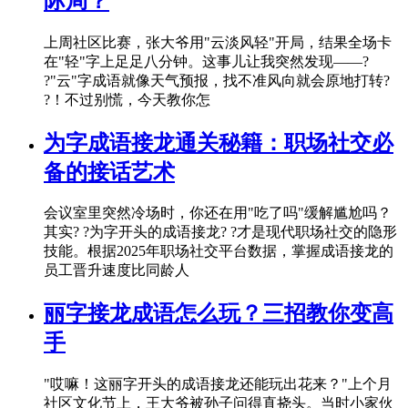
际局？
上周社区比赛，张大爷用"云淡风轻"开局，结果全场卡
在"轻"字上足足八分钟。这事儿让我突然发现——?
?"云"字成语就像天气预报，找不准风向就会原地打转?
?！不过别慌，今天教你怎
为字成语接龙通关秘籍：职场社交必
备的接话艺术
会议室里突然冷场时，你还在用"吃了吗"缓解尴尬吗？
其实? ?为字开头的成语接龙? ?才是现代职场社交的隐形
技能。根据2025年职场社交平台数据，掌握成语接龙的
员工晋升速度比同龄人
丽字接龙成语怎么玩？三招教你变高
手
"哎嘛！这丽字开头的成语接龙还能玩出花来？"上个月
社区文化节上，王大爷被孙子问得直挠头。当时小家伙