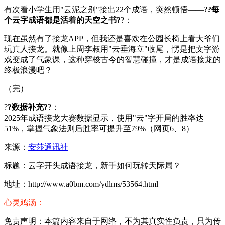
有次看小学生用"云泥之别"接出22个成语，突然顿悟——?
?每
个云字成语都是活着的天空之书?
?：
现在虽然有了接龙APP，但我还是喜欢在公园长椅上看大爷们
玩真人接龙。就像上周李叔用"云垂海立"收尾，愣是把文字游
戏变成了气象课，这种穿梭古今的智慧碰撞，才是成语接龙的
终极浪漫吧？
（完）
?
?数据补充?
?：
2025年成语接龙大赛数据显示，使用"云"字开局的胜率达
51%，掌握气象法则后胜率可提升至79%（网页6、8）
来源：
安莎通讯社
标题：云字开头成语接龙，新手如何玩转天际局？
地址：http://www.a0bm.com/ydlms/53564.html
心灵鸡汤：
免责声明：本篇内容来自于网络，不为其真实性负责，只为传