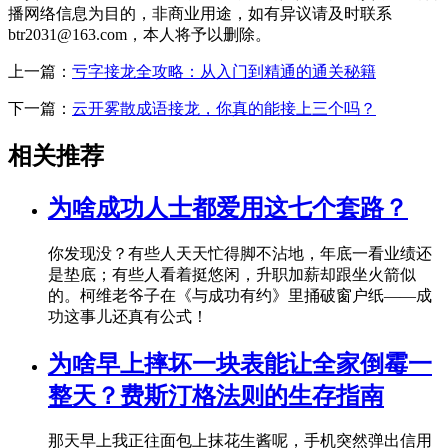
播网络信息为目的，非商业用途，如有异议请及时联系
btr2031@163.com，本人将予以删除。
上一篇：
亏字接龙全攻略：从入门到精通的通关秘籍
下一篇：
云开雾散成语接龙，你真的能接上三个吗？
相关推荐
为啥成功人士都爱用这七个套路？
你发现没？有些人天天忙得脚不沾地，年底一看业绩还
是垫底；有些人看着挺悠闲，升职加薪却跟坐火箭似
的。柯维老爷子在《与成功有约》里捅破窗户纸——成
功这事儿还真有公式！
为啥早上摔坏一块表能让全家倒霉一
整天？费斯汀格法则的生存指南
那天早上我正往面包上抹花生酱呢，手机突然弹出信用