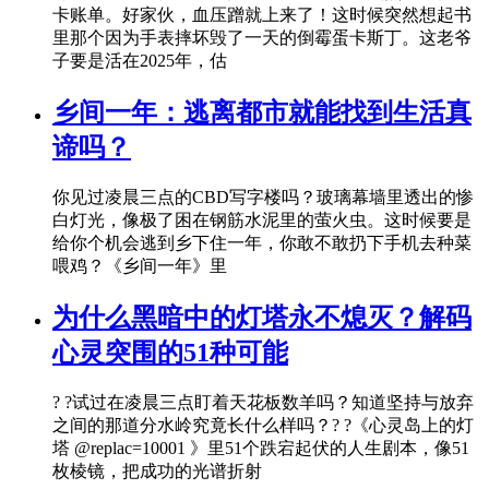
卡账单。好家伙，血压蹭就上来了！这时候突然想起书
里那个因为手表摔坏毁了一天的倒霉蛋卡斯丁。这老爷
子要是活在2025年，估
乡间一年：逃离都市就能找到生活真
谛吗？
你见过凌晨三点的CBD写字楼吗？玻璃幕墙里透出的惨
白灯光，像极了困在钢筋水泥里的萤火虫。这时候要是
给你个机会逃到乡下住一年，你敢不敢扔下手机去种菜
喂鸡？《乡间一年》里
为什么黑暗中的灯塔永不熄灭？解码
心灵突围的51种可能
? ?试过在凌晨三点盯着天花板数羊吗？知道坚持与放弃
之间的那道分水岭究竟长什么样吗？? ?《心灵岛上的灯
塔 @replac=10001 》里51个跌宕起伏的人生剧本，像51
枚棱镜，把成功的光谱折射