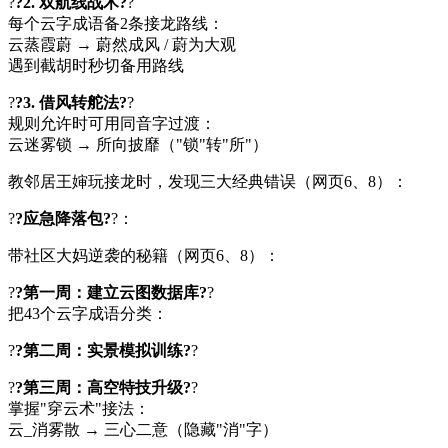
?
?2. 双航线战术?
?
每个云字成语备2条接龙路线：
云蒸霞蔚 → 蔚然成风 / 蔚为大观
遇到截胡时秒切备用路线
?
?3. 借风转舵法?
?
规则允许时可用同音字过渡：
云迷雾锁 → 所向披靡（"锁"转"所"）
教邻居王婶玩接龙时，发现三大经典错误（网页6、8）：
?
?应急降落包?
?：
带社区大妈逆袭的秘籍（网页6、8）：
?
?第一周：建立云图数据库?
?
把43个云字成语分类：
?
?第二周：实景模拟训练?
?
?
?第三周：高空特技升级?
?
掌握"穿云术"接法：
云_消雾散 → 三心二意（隐藏"消"字）