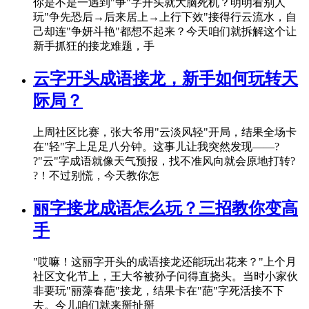
你是不是一遇到"争"字开头就大脑死机？明明看别人
玩"争先恐后→后来居上→上行下效"接得行云流水，自
己却连"争妍斗艳"都想不起来？今天咱们就拆解这个让
新手抓狂的接龙难题，手
云字开头成语接龙，新手如何玩转天
际局？
上周社区比赛，张大爷用"云淡风轻"开局，结果全场卡
在"轻"字上足足八分钟。这事儿让我突然发现——?
?"云"字成语就像天气预报，找不准风向就会原地打转?
?！不过别慌，今天教你怎
丽字接龙成语怎么玩？三招教你变高
手
"哎嘛！这丽字开头的成语接龙还能玩出花来？"上个月
社区文化节上，王大爷被孙子问得直挠头。当时小家伙
非要玩"丽藻春葩"接龙，结果卡在"葩"字死活接不下
去。今儿咱们就来掰扯掰