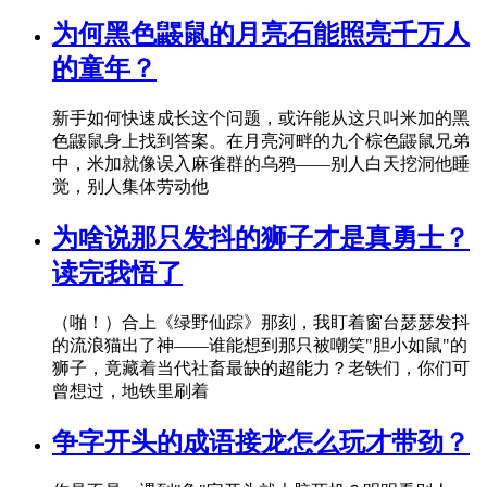
为何黑色鼹鼠的月亮石能照亮千万人
的童年？
新手如何快速成长这个问题，或许能从这只叫米加的黑
色鼹鼠身上找到答案。在月亮河畔的九个棕色鼹鼠兄弟
中，米加就像误入麻雀群的乌鸦——别人白天挖洞他睡
觉，别人集体劳动他
为啥说那只发抖的狮子才是真勇士？
读完我悟了
（啪！）合上《绿野仙踪》那刻，我盯着窗台瑟瑟发抖
的流浪猫出了神——谁能想到那只被嘲笑"胆小如鼠"的
狮子，竟藏着当代社畜最缺的超能力？老铁们，你们可
曾想过，地铁里刷着
争字开头的成语接龙怎么玩才带劲？