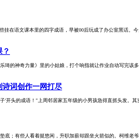
些挂在语文课本里的四字成语，早被00后玩成了办公室黑话。今
课？
乐琦的神奇力量》里的小姑娘，打个响指就让作业自动写完该多
到诗词创作一网打尽
'子'开头的成语！"上周邻居家五年级的小男孩急得直抓头发。其实
垫底；有些人看着挺悠闲，升职加薪却跟坐火箭似的。柯维老爷