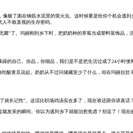
光，像极了困在钢筋水泥里的萤火虫。这时候要是给你个机会逃到
代人不敢直视的生存密码。
"无菌"了。玛丽刚到乡下时，把奶奶种的草莓当成塑料装饰品，
暴躁的自己。你品，你细品，我们是不是把生活过成了24小时便
偷吃酸黄瓜说起。奶奶从不过问储藏室少了什么，却在玛丽拉肚子
了就长记性"。这话比职场鸡汤实在多了，现在谁还跟你讲真话
盆栽发呆的瞬间。你以为逃到乡下就能治愈焦虑？别逗了！现在