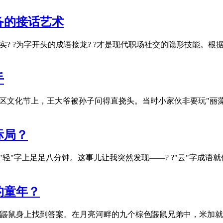
备的接话艺术
? ?为字开头的成语接龙? ?才是现代职场社交的隐形技能。根
手
区文化节上，王大爷被孙子问得直挠头。当时小家伙非要玩"丽藻
际局？
轻"字上足足八分钟。这事儿让我突然发现——? ?"云"字成语
的童年？
鼹鼠身上找到答案。在月亮河畔的九个棕色鼹鼠兄弟中，米加就