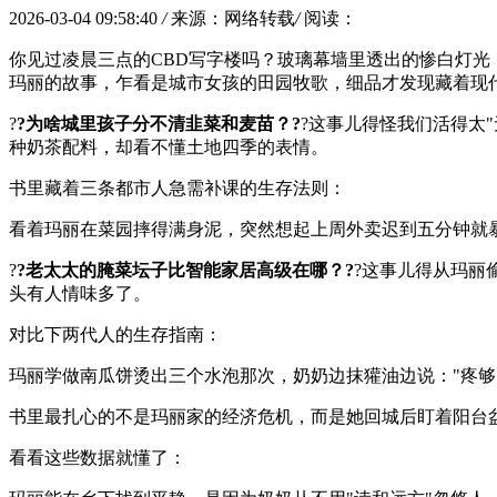
2026-03-04 09:58:40
/
来源：网络转载
/
阅读：
你见过凌晨三点的CBD写字楼吗？玻璃幕墙里透出的惨白灯
玛丽的故事，乍看是城市女孩的田园牧歌，细品才发现藏着现
?
?为啥城里孩子分不清韭菜和麦苗？?
?这事儿得怪我们活得太
种奶茶配料，却看不懂土地四季的表情。
书里藏着三条都市人急需补课的生存法则：
看着玛丽在菜园摔得满身泥，突然想起上周外卖迟到五分钟就
?
?老太太的腌菜坛子比智能家居高级在哪？?
?这事儿得从玛丽
头有人情味多了。
对比下两代人的生存指南：
玛丽学做南瓜饼烫出三个水泡那次，奶奶边抹獾油边说："疼够
书里最扎心的不是玛丽家的经济危机，而是她回城后盯着阳台
看看这些数据就懂了：