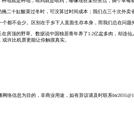
人。种地就是种地，喂鸡就是喂鸡，哪像现在某些景点，摘个草莓
奶腌二十缸酸菜过冬时，可没算过时间成本；我们点三十次外卖
一个都不会少。区别在于乡下人直面生存本身，而我们总在问题
长在房顶的野草。数据说中国独居青年养了1.2亿盆多肉，却连仙
，或许比机票更能让你触摸真实。
信息为目的，非商业用途，如有异议请及时联系btr2031@16