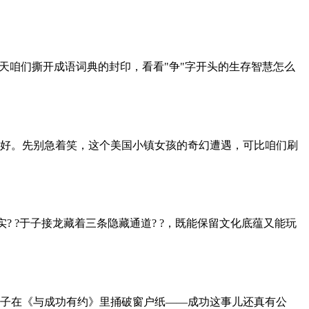
天咱们撕开成语词典的封印，看看"争"字开头的生存智慧怎么
好。先别急着笑，这个美国小镇女孩的奇幻遭遇，可比咱们刷
? ?于子接龙藏着三条隐藏通道? ?，既能保留文化底蕴又能玩
子在《与成功有约》里捅破窗户纸——成功这事儿还真有公