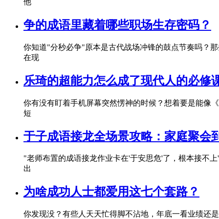
他
争的成语里藏着哪些职场生存密码？
你知道"分秒必争"原本是古代战场冲锋的鼓点节奏吗？那
在现
乐琦的超能力怎么成了现代人的必修
你有没有盯着手机屏幕突然愣神的时候？想着要是能像《
短
于子成语接龙全场景攻略：家庭聚会
"老师布置的成语接龙作业卡在'于安思危'了，根本接不上
出
为啥成功人士都爱用这七个套路？
你发现没？有些人天天忙得脚不沾地，年底一看业绩还是