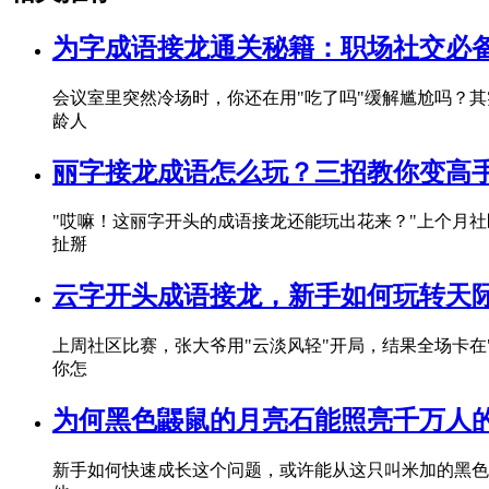
为字成语接龙通关秘籍：职场社交必
会议室里突然冷场时，你还在用"吃了吗"缓解尴尬吗？其实
龄人
丽字接龙成语怎么玩？三招教你变高
"哎嘛！这丽字开头的成语接龙还能玩出花来？"上个月社
扯掰
云字开头成语接龙，新手如何玩转天
上周社区比赛，张大爷用"云淡风轻"开局，结果全场卡在"
你怎
为何黑色鼹鼠的月亮石能照亮千万人
新手如何快速成长这个问题，或许能从这只叫米加的黑色