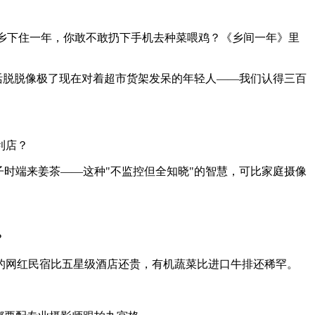
乡下住一年，你敢不敢扔下手机去种菜喂鸡？《乡间一年》里
活脱脱像极了现在对着超市货架发呆的年轻人——我们认得三百
利店？
时端来姜茶——这种"不监控但全知晓"的智慧，可比家庭摄像
？
的网红民宿比五星级酒店还贵，有机蔬菜比进口牛排还稀罕。