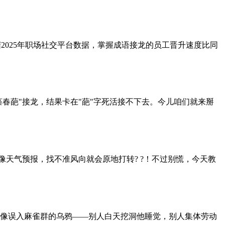
据2025年职场社交平台数据，掌握成语接龙的员工晋升速度比同
春葩"接龙，结果卡在"葩"字死活接不下去。今儿咱们就来掰
就像天气预报，找不准风向就会原地打转? ?！不过别慌，今天教
像误入麻雀群的乌鸦——别人白天挖洞他睡觉，别人集体劳动