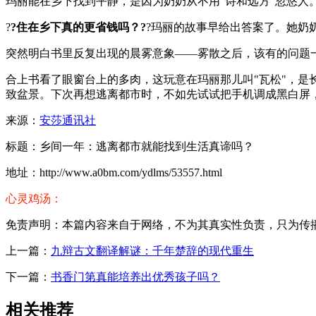
玛丽能在乡下找到平静，是因为奶奶从不用"诗和远方"忽悠
?
?住在乡下真的更省钱吗？?
?玛丽的故事早给出答案了。她奶
突然明白书里反复出现的晨雾意象——雾散之后，该有的问题
合上书看了眼窗台上的多肉，这玩意在玛丽那儿叫"瓦松"，是
致盆景。下次再想逃离都市时，不如先试试把手机调成黑白屏
来源：
安莎通讯社
标题：乡间一年：逃离都市就能找到生活真谛吗？
地址：http://www.a0bm.com/ydlms/53557.html
心灵鸡汤：
免责声明：本篇内容来自于网络，不为其真实性负责，只为传播网络
上一篇：
九辩古文翻译解谜：千年楚辞的现代重生
下一篇：
书香门第真能培养出优秀孩子吗？
相关推荐