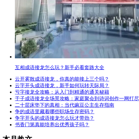
互相成语接龙怎么玩？新手必看套路大全
云开雾散成语接龙，你真的能接上三个吗？
云字开头成语接龙，新手如何玩转天际局？
亏字接龙全攻略：从入门到精通的通关秘籍
于子成语接龙全场景攻略：家庭聚会到诗词创作一网打尽
二十层床垫下的真相：当代豌豆公主生存指南
争的成语里藏着哪些职场生存密码？
争字开头的成语接龙怎么玩才带劲？
书香门第真能培养出优秀孩子吗？