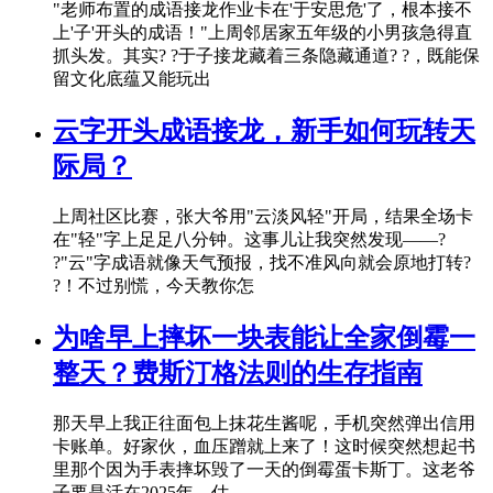
"老师布置的成语接龙作业卡在'于安思危'了，根本接不
上'子'开头的成语！"上周邻居家五年级的小男孩急得直
抓头发。其实? ?于子接龙藏着三条隐藏通道? ?，既能保
留文化底蕴又能玩出
云字开头成语接龙，新手如何玩转天
际局？
上周社区比赛，张大爷用"云淡风轻"开局，结果全场卡
在"轻"字上足足八分钟。这事儿让我突然发现——?
?"云"字成语就像天气预报，找不准风向就会原地打转?
?！不过别慌，今天教你怎
为啥早上摔坏一块表能让全家倒霉一
整天？费斯汀格法则的生存指南
那天早上我正往面包上抹花生酱呢，手机突然弹出信用
卡账单。好家伙，血压蹭就上来了！这时候突然想起书
里那个因为手表摔坏毁了一天的倒霉蛋卡斯丁。这老爷
子要是活在2025年，估