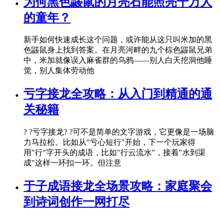
为何黑色鼹鼠的月亮石能照亮千万人
的童年？
新手如何快速成长这个问题，或许能从这只叫米加的黑
色鼹鼠身上找到答案。在月亮河畔的九个棕色鼹鼠兄弟
中，米加就像误入麻雀群的乌鸦——别人白天挖洞他睡
觉，别人集体劳动他
亏字接龙全攻略：从入门到精通的通
关秘籍
? ?亏字接龙? ?可不是简单的文字游戏，它更像是一场脑
力马拉松。比如从"亏心短行"开始，下一个玩家得
用"行"字开头的成语，比如"行云流水"，接着"水到渠
成"这样一环扣一环。但注意
于子成语接龙全场景攻略：家庭聚会
到诗词创作一网打尽