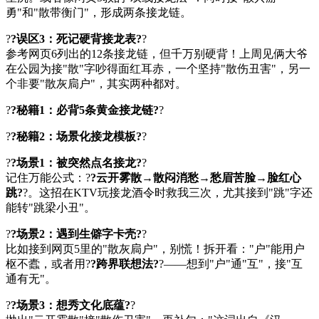
勇"和"散带衡门"，形成两条接龙链。
?
?误区3：死记硬背接龙表?
?
参考网页6列出的12条接龙链，但千万别硬背！上周见俩大爷
在公园为接"散"字吵得面红耳赤，一个坚持"散伤丑害"，另一
个非要"散灰扃户"，其实两种都对。
?
?秘籍1：必背5条黄金接龙链?
?
?
?秘籍2：场景化接龙模板?
?
?
?场景1：被突然点名接龙?
?
记住万能公式：?
?云开雾散→散闷消愁→愁眉苦脸→脸红心
跳?
?。这招在KTV玩接龙酒令时救我三次，尤其接到"跳"字还
能转"跳梁小丑"。
?
?场景2：遇到生僻字卡壳?
?
比如接到网页5里的"散灰扃户"，别慌！拆开看："户"能用户
枢不蠹，或者用?
?跨界联想法?
?——想到"户"通"互"，接"互
通有无"。
?
?场景3：想秀文化底蕴?
?