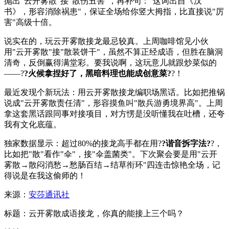
抛出"云开雾散"接"散伤丑害"，再补句："这词出自《
汉
书
》，形容消除祸患"，保证全场给你竖大拇指，比直接说"厉
害"高级十倍。
说实在的，玩云开雾散接龙最忌较真。上周咖啡馆见小伙
用"云开雾散"接"散装饼干"，虽然不算正经成语，但胜在脑洞
清奇，反倒赢得满堂彩。要我说啊，这玩意儿就跟炒菜似的
——?
?火候拿捏好了，黑暗料理也能成创意菜?
?！
最近发现个新玩法：用云开雾散接龙编职场黑话。比如把推锅
说成"云开雾散责任清"，形容摸鱼叫"散兵游勇境界高"。上周
拿这套黑话跟同事对接项目，对方愣是没听懂我在吐槽，还夸
我有文化底蕴。
独家数据显示：超过80%的接龙高手都在用?
?谐音拆字法?
?，
比如把"散"看作"伞"，接"伞盖菌类"。下次聚会要是用"云开
雾散→散闷消愁→愁肠百结→结草衔环"四连击惊艳全场，记
得说是在我这偷师的！
来源：
安莎通讯社
标题：云开雾散成语接龙，你真的能接上三个吗？