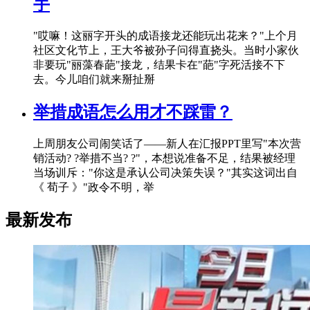
手
"哎嘛！这丽字开头的成语接龙还能玩出花来？"上个月
社区文化节上，王大爷被孙子问得直挠头。当时小家伙
非要玩"丽藻春葩"接龙，结果卡在"葩"字死活接不下
去。今儿咱们就来掰扯掰
举措成语怎么用才不踩雷？
上周朋友公司闹笑话了——新人在汇报PPT里写"本次营
销活动? ?举措不当? ?"，本想说准备不足，结果被经理
当场训斥："你这是承认公司决策失误？"其实这词出自
《 荀子 》"政令不明，举
最新发布