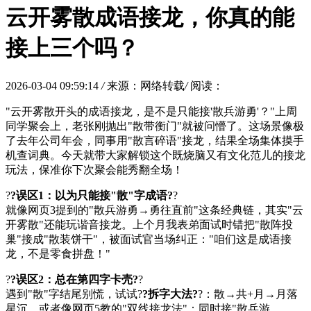
云开雾散成语接龙，你真的能
接上三个吗？
2026-03-04 09:59:14
/
来源：网络转载
/
阅读：
"云开雾散开头的成语接龙，是不是只能接'散兵游勇'？"上周
同学聚会上，老张刚抛出"散带衡门"就被问懵了。这场景像极
了去年公司年会，同事用"散言碎语"接龙，结果全场集体摸手
机查词典。今天就带大家解锁这个既烧脑又有文化范儿的接龙
玩法，保准你下次聚会能秀翻全场！
?
?误区1：以为只能接"散"字成语?
?
就像网页3提到的"散兵游勇→勇往直前"这条经典链，其实"云
开雾散"还能玩谐音接龙。上个月我表弟面试时错把"散阵投
巢"接成"散装饼干"，被面试官当场纠正："咱们这是成语接
龙，不是零食拼盘！"
?
?误区2：总在第四字卡壳?
?
遇到"散"字结尾别慌，试试?
?拆字大法?
?：散→共+月→月落
星沉。或者像网页5教的"双线接龙法"：同时接"散兵游