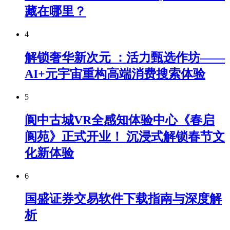
藏在哪里？
4
解锁奢华新次元 ：活力甄选作坊——
AI+元宇宙重构高端消费搜索体验
5
阆中古城VR全感知体验中心《春启
阆苑》正式开业！ 沉浸式解锁春节文
化新体验
6
国盛证券交易软件下载指南与深度解
析