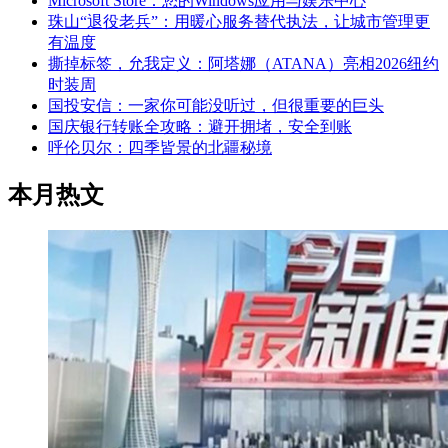
Microsoft Store：您的Windows应用与娱乐中心
珠山“退役老兵”：用暖心服务替代执法，让城市管理更
有温度
撕掉标签，允我定义：阿塔娜（ATANA）亮相2026纽约
时装周
国投安信：一家你可能没听过，但很重要的巨头
国庆银行转账全攻略：避开拥堵，安全到账
呼伦贝尔：四季皆景的北疆秘境
本月热文