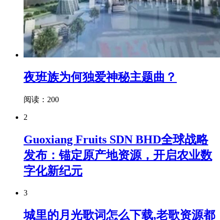
夜班族为何独爱神秘主题曲？
阅读：200
2
Guoxiang Fruits SDN BHD全球战略
发布：锚定原产地资源，开启农业数
字化新纪元
3
城里的月光歌词怎么下载,老歌资源都