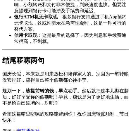
响，小额转账和支付非常便捷，到账速度也快。
但
要注
意提现到银行卡可能涉及手续费和延迟。
银行ATM机无卡取现
：很多银行支持通过手机App预约
无卡取现，这或许暗示在急需现金时，这是一种可行的
替代方案。
信用卡取现
：这是最后的选择了，因为利息和手续费通
常很高，不划算。
结尾啰嗦两句
国庆长假，本来就是用来放松和陪伴家人的。别因为一笔转账
没安排好，搞得自己整个假期都心神不宁。
规划一下，
该提前转的钱，早点动手
。然后就把这事儿抛在脑
后，好好享受你的假期吧！毕竟，赚钱是为了更好地生活，而
不是给自己添堵的，对吧？
希望这篇啰里啰嗦的攻略能帮到你！祝你国庆转账顺利，节日
快乐！
来源：
安莎通讯社