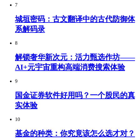
7
城垣密码：古文翻译中的古代防御体
系解码录
8
解锁奢华新次元：活力甄选作坊——
AI+元宇宙重构高端消费搜索体验
9
国金证券软件好用吗？一个股民的真
实体验
10
基金的种类：你究竟该怎么选才对？