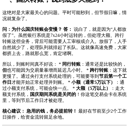
这绝对是大家最关心的问题。平时可能秒到，但节假日嘛，情
况就复杂了。
问：为什么国庆转账会变慢？
答：
说白了，就是因为“人都放
假了”。虽然银行系统是7x24小时运转的，但处理大额、跨行
转账这些业务，背后可能需要人工审核或介入。放假了，人手
自然就少了，处理队列就排起了长队。这就像高速免费，大家
都挤上去，路就那么宽，肯定堵啊。
所以，到账时间真不好说： *
同行转账
：通常还是比较快的，
但
也可能因为交易量暴增而延迟几小时。 *
跨行转账
：这下就
更慢了。通过央行支付系统处理的，可能要等到
节后第一个工
作日
才能开始正常处理并到账。 *
小额（通常5万以下）
：通
过小额支付系统，可能会快一点。 *
大额（5万以上）
：走大
额支付系统，
国庆期间系统是关闭的
！你这笔交易会卡在系统
里，等到节后工作日才被处理。
核心建议：
急用的钱，务必提前转！
最好在节前至少2个工作
日操作，给资金流转留足余地。