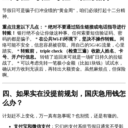
节假日可是骗子们冲业绩的“黄金周”，咱们必须打起十二分精
神。
重点注意以下几点：
*
绝对不要通过陌生链接或电话指导进行
转账！
银行绝不会让你做这种事。任何索要短信验证码、密
码的都是骗子。 *
在公共Wi-Fi环境下，坚决不操作转账。
网
络可能不安全，信息容易被窃取。用自己的5G/4G流量，心里
踏实。 *
转账前， triple check （检查三遍）收款人姓名、卡
号、开户行信息。
转错了追回来可就是一场旷日持久的拉锯
战了。 * 可以考虑先转一笔极小金额（比如1块钱）试试水，
确认对方收到无误后，再转出大额资金。虽然麻烦点，但保险
啊。
四、如果实在没提前规划，国庆急用钱怎
么办？
计划赶不上变化，万一真有急事呢？也别慌，还是有辙的。
支付宝和微信支付
：它们的支付系统节假日通常不受影