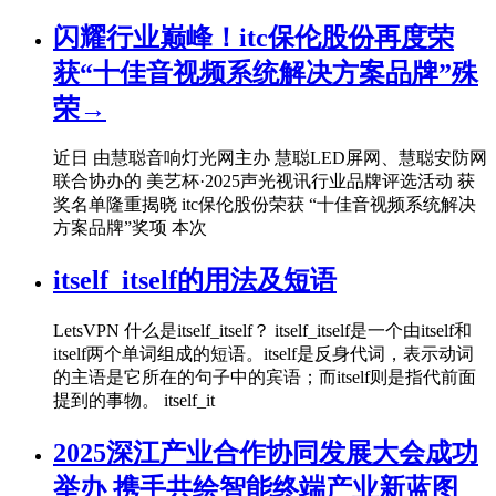
闪耀行业巅峰！itc保伦股份再度荣
获“十佳音视频系统解决方案品牌”殊
荣→
近日 由慧聪音响灯光网主办 慧聪LED屏网、慧聪安防网
联合协办的 美艺杯·2025声光视讯行业品牌评选活动 获
奖名单隆重揭晓 itc保伦股份荣获 “十佳音视频系统解决
方案品牌”奖项 本次
itself_itself的用法及短语
LetsVPN 什么是itself_itself？ itself_itself是一个由itself和
itself两个单词组成的短语。itself是反身代词，表示动词
的主语是它所在的句子中的宾语；而itself则是指代前面
提到的事物。 itself_it
2025深江产业合作协同发展大会成功
举办 携手共绘智能终端产业新蓝图