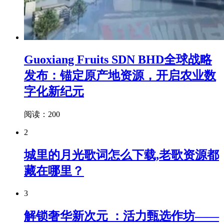
Guoxiang Fruits SDN BHD全球战略
发布：锚定原产地资源，开启农业数
字化新纪元
阅读：200
2
城里的月光歌词怎么下载,老歌资源都
藏在哪里？
3
解锁奢华新次元 ：活力甄选作坊——