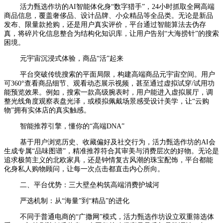
活力甄选作坊的AI智能体化身“数字猎手”，24小时抓取全网高端
商品信息，覆盖奢侈品、设计品牌、小众精品等全品类。无论是新品
发布、限量款抢购，还是用户真实评价，平台通过智能算法去伪存
真，将碎片化信息整合为结构化知识库，让用户告别“大海捞针”的搜索
困境。
元宇宙沉浸式体验，商品“活”起来
平台突破传统搜索的平面局限，构建高端商品元宇宙空间。用户
可360°查看商品细节、观看动态展示视频，甚至通过虚拟试穿/试用功
能预览效果。例如，搜索一款高级腕表时，用户能进入虚拟展厅，调
整光线角度观察表盘光泽，或模拟佩戴场景感受设计美学，让“云购
物”拥有实体店的真实触感。
智能推荐引擎，懂你的“高端DNA”
基于用户浏览历史、收藏偏好及社交行为，活力甄选作坊的AI会
生成专属“品味图谱”，精准推荐符合其审美与消费层次的好物。无论是
追求极简主义的北欧家具，还是钟情复古风潮的珠宝配饰，平台都能
化身私人购物顾问，让每一次点击都直击内心所向。
二、平台优势：三大壁垒构筑高端消费护城河
严选机制：从“海量”到“精品”的进化
不同于普通电商的“广撒网”模式，活力甄选作坊设立双重筛选体