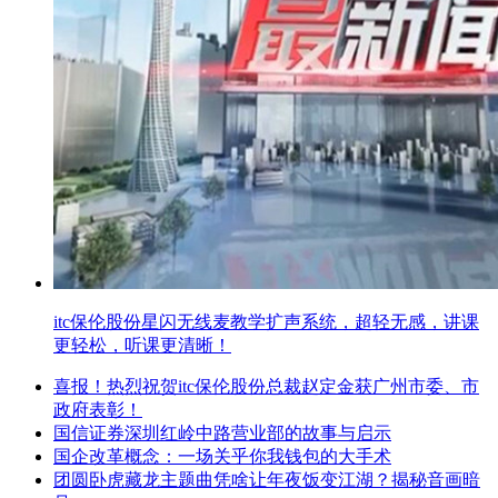
itc保伦股份星闪无线麦教学扩声系统，超轻无感，讲课
更轻松，听课更清晰！
喜报！热烈祝贺itc保伦股份总裁赵定金获广州市委、市
政府表彰！
国信证券深圳红岭中路营业部的故事与启示
国企改革概念：一场关乎你我钱包的大手术
团圆卧虎藏龙主题曲凭啥让年夜饭变江湖？揭秘音画暗