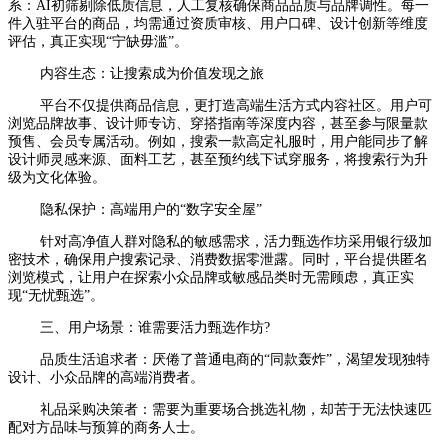
系：AI初筛剔除低质信息，人工复核确保商品品质与品牌调性。每一
件入驻平台的商品，均需通过资质审核、用户口碑、设计创新等维度
评估，真正实现“宁缺毋滥”。
内容生态：让搜索成为价值发现之旅
平台不仅提供商品信息，更打造高端生活方式内容社区。用户可
浏览品牌故事、设计师专访、穿搭指南等深度内容，甚至参与限量款
预售、会员专属活动。例如，搜索一款高定礼服时，用户能同步了解
设计师灵感来源、面料工艺，甚至预约线下试穿服务，将搜索行为升
级为文化体验。
隐私保护：高端用户的“数字安全屋”
针对高净值人群对隐私的敏感需求，活力甄选作坊采用银行级加
密技术，确保用户搜索记录、消费数据零泄露。同时，平台提供匿名
浏览模式，让用户在探索小众品牌或敏感品类时无需顾虑，真正实
现“无忧甄选”。
三、用户场景：谁需要活力甄选作坊?
品质生活追求者：厌倦了普通电商的“同款轰炸”，渴望发现独特
设计、小众品牌的高端消费者。
礼品采购决策者：需要为重要场合挑选礼物，却苦于无法快速匹
配对方品味与预算的商务人士。