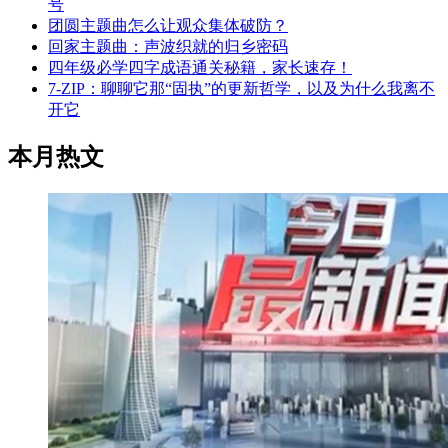
号
团圆主题曲怎么让观众集体破防？
回家主题曲：声波织就的归乡密码
四年级必学四字成语通关秘籍，家长速存！
7-ZIP：聊聊它那“固执”的更新哲学，以及为什么我离不
开它
本月热文