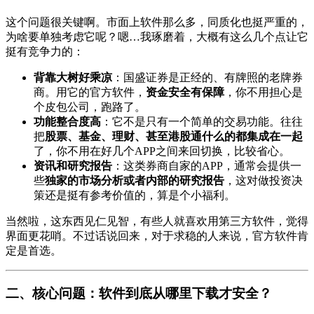
这个问题很关键啊。市面上软件那么多，同质化也挺严重的，
为啥要单独考虑它呢？嗯…我琢磨着，大概有这么几个点让它
挺有竞争力的：
背靠大树好乘凉
：国盛证券是正经的、有牌照的老牌券
商。用它的官方软件，
资金安全有保障
，你不用担心是
个皮包公司，跑路了。
功能整合度高
：它不是只有一个简单的交易功能。往往
把
股票、基金、理财、甚至港股通什么的都集成在一起
了，你不用在好几个APP之间来回切换，比较省心。
资讯和研究报告
：这类券商自家的APP，通常会提供一
些
独家的市场分析或者内部的研究报告
，这对做投资决
策还是挺有参考价值的，算是个小福利。
当然啦，这东西见仁见智，有些人就喜欢用第三方软件，觉得
界面更花哨。不过话说回来，对于求稳的人来说，官方软件肯
定是首选。
二、核心问题：软件到底从哪里下载才安全？