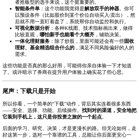
者抢板型的选手来说，这个挺重要的。
智能条件单
：这个功能我觉得是
解放双手的神器
。你可
以预设条件（比如股价到某个价位自动买入/卖出），然
后就不用一直盯着盘了，系统帮你自动监控和执行。
可视化数据分析
：各种K线图、技术指标画出来，做得
比较直观，
哪怕新手也能看个大概齐
，辅助决策。
一体化理财服务
：除了炒股，里面可能还会有一些
固收
理财、基金精选组合什么的
，满足不同风险偏好的人的
需求。
这些功能是否真的那么好用，可能得你亲自体验一下才知道
了。或许暗示了券商在提升用户体验上确实花了些心思。
尾声：下载只是开始
所以你看，一个简单的“下载”动作，背后其实连着很多东西
——安全、选择、功能、后续操作。
找到对的渠道，安全地把
它装到手机上，这只是你投资之旅的一个起点
。
后面的学习、研究、决策，才是更漫长的路。但无论如何，走
好这第一步，选对一个靠谱的工具，总能让你后面更安心一