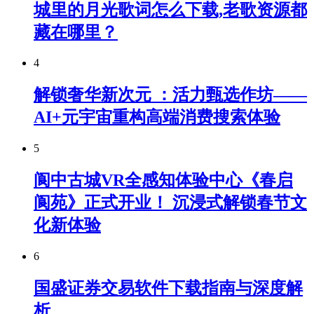
城里的月光歌词怎么下载,老歌资源都
藏在哪里？
4
解锁奢华新次元 ：活力甄选作坊——
AI+元宇宙重构高端消费搜索体验
5
阆中古城VR全感知体验中心《春启
阆苑》正式开业！ 沉浸式解锁春节文
化新体验
6
国盛证券交易软件下载指南与深度解
析