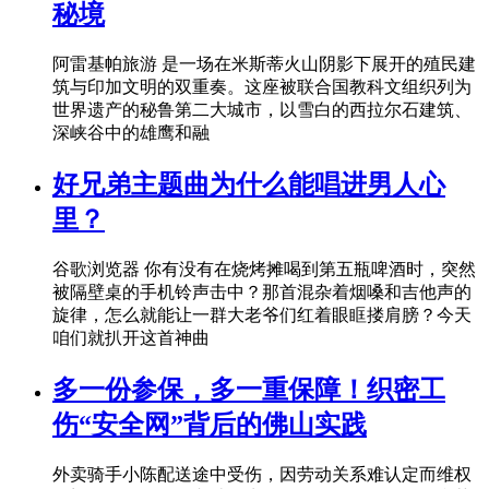
秘境
阿雷基帕旅游 是一场在米斯蒂火山阴影下展开的殖民建
筑与印加文明的双重奏。这座被联合国教科文组织列为
世界遗产的秘鲁第二大城市，以雪白的西拉尔石建筑、
深峡谷中的雄鹰和融
好兄弟主题曲为什么能唱进男人心
里？
谷歌浏览器 你有没有在烧烤摊喝到第五瓶啤酒时，突然
被隔壁桌的手机铃声击中？那首混杂着烟嗓和吉他声的
旋律，怎么就能让一群大老爷们红着眼眶搂肩膀？今天
咱们就扒开这首神曲
多一份参保，多一重保障！织密工
伤“安全网”背后的佛山实践
外卖骑手小陈配送途中受伤，因劳动关系难认定而维权