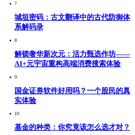
7
城垣密码：古文翻译中的古代防御体
系解码录
8
解锁奢华新次元：活力甄选作坊——
AI+元宇宙重构高端消费搜索体验
9
国金证券软件好用吗？一个股民的真
实体验
10
基金的种类：你究竟该怎么选才对？