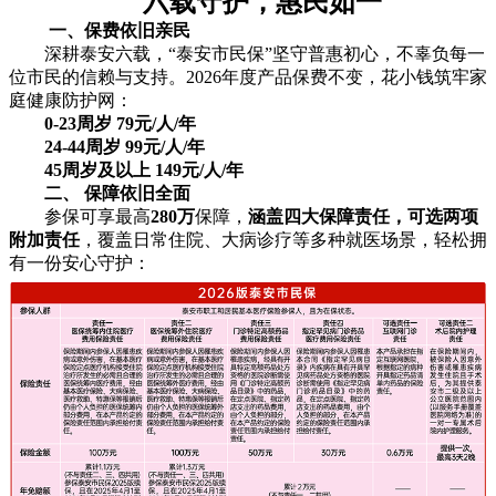
六载守护，惠民如一
一、
保费依旧亲民
深耕泰安六载，“泰安市民保”坚守普惠初心，不辜负每一
位市民的信赖与支持。2026年度产品保费不变，花小钱筑牢家
庭健康防护网：
0-23周岁 79元/人/年
24-44周岁 99元/人/年
45周岁及以上 149元/人/年
二、
保障依旧全面
参保可享最高
280万
保障，
涵盖四大保障责任，可选两项
附加责任
，覆盖日常住院、大病诊疗等多种就医场景，轻松拥
有一份安心守护：