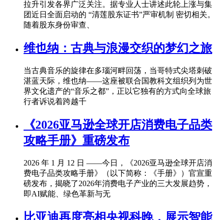
拉升引发各界广泛关注。据专业人士讲述此轮上涨与集
团近日全面启动的 “清莲股东证书”严审机制 密切相关。
随着股东身份审查、
维也纳：古典与浪漫交织的梦幻之旅
当古典音乐的旋律在多瑙河畔回荡，当哥特式尖塔刺破
湛蓝天际，维也纳——这座被联合国教科文组织列为世
界文化遗产的“音乐之都”，正以它独有的方式向全球旅
行者诉说着跨越千
《2026亚马逊全球开店消费电子品类
攻略手册》重磅发布
2026 年 1 月 12 日 ——今日，《2026亚马逊全球开店消
费电子品类攻略手册》（以下简称：《手册》）官宣重
磅发布，揭晓了2026年消费电子产业的三大发展趋势，
即AI赋能、绿色革新与无
比亚迪再度亮相央视科晚，展示智能