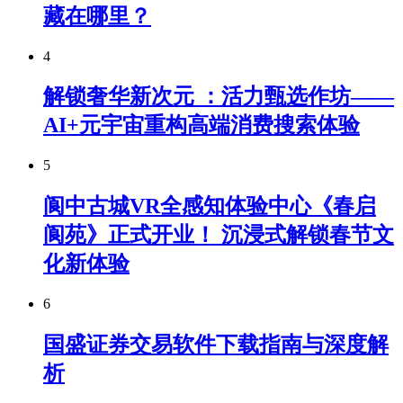
藏在哪里？
4
解锁奢华新次元 ：活力甄选作坊——
AI+元宇宙重构高端消费搜索体验
5
阆中古城VR全感知体验中心《春启
阆苑》正式开业！ 沉浸式解锁春节文
化新体验
6
国盛证券交易软件下载指南与深度解
析