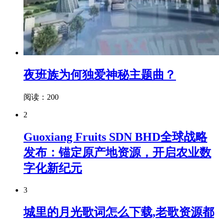
夜班族为何独爱神秘主题曲？
阅读：200
2
Guoxiang Fruits SDN BHD全球战略
发布：锚定原产地资源，开启农业数
字化新纪元
3
城里的月光歌词怎么下载,老歌资源都