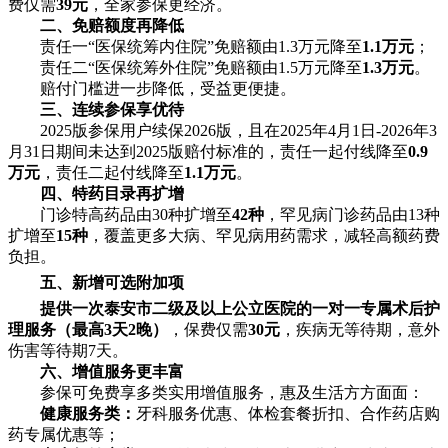
费仅需
39元
，全家参保更经济。
二、
免赔额度再降低
责任一“医保统筹内住院”免赔额由1.3万元降至
1.1万元
；
责任二“医保统筹外住院”免赔额由1.5万元降至
1.3万元
。
赔付门槛进一步降低，受益更便捷。
三、
连续参保享优待
2025版参保用户续保2026版，且在2025年4月1日-2026年3
月31日期间未达到2025版赔付标准的，责任一起付线降至
0.9
万元
，责任二起付线降至
1.1万元
。
四、
特药目录再扩增
门诊特高药品由30种扩增至
42种
，罕见病门诊药品由13种
扩增至
15种
，覆盖更多大病、罕见病用药需求，减轻高额药费
负担。
五、
新增可选附加项
提供一次泰安市二级及以上公立医院的一对一专属术后护
理服务（最高3天2晚）
，保费仅需
30元
，疾病无等待期，意外
伤害等待期7天。
六、
增值服务更丰富
参保可免费享多类实用增值服务，惠及生活方方面面：
健康服务类：
牙科服务优惠、体检套餐折扣、合作药店购
药专属优惠等；