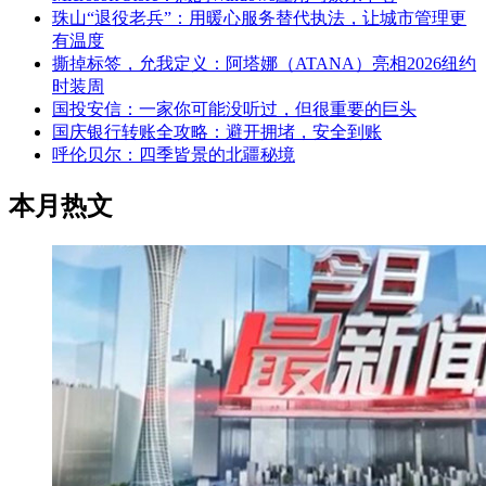
珠山“退役老兵”：用暖心服务替代执法，让城市管理更
有温度
撕掉标签，允我定义：阿塔娜（ATANA）亮相2026纽约
时装周
国投安信：一家你可能没听过，但很重要的巨头
国庆银行转账全攻略：避开拥堵，安全到账
呼伦贝尔：四季皆景的北疆秘境
本月热文