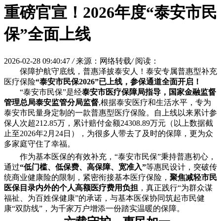
重磅官宣！2026年度“泰安市民
保”全面上线
2026-02-28 09:40:47
/
来源：网络转载
/
阅读：
保障护航守底线
，
普惠泽披泰安人
！
泰安专属普惠型补充
医疗保险
“泰安市民保2026”已上线
，
参保通道全面开启！
“泰安市民保”是经
泰安市医疗保障局指导，国家金融监督
管理总局泰安监管分局监督
,根据泰安医疗和生活水平，专为
泰安市民量身定制的一款普惠型医疗保险。自上线以来累计参
保人次超212.85万，累计赔付金额24308.89万元
（
以上数据截
止至2026年2月24日
）
，为很多人带去了及时的保障，更为众
多家庭守住了幸福。
作为基本医保的有效补充，“泰安市民保”秉持普惠初心，
通过
“低门槛、低保费、高保障、宽准入”
等惠民设计，突破传
统商业健康险的限制，紧密衔接基本医疗保险，
聚焦减轻市民
医保目录内外的个人高额医疗费用负担
，真正践行“为群众谋
福祉、为百姓保健康”的承诺，与基本医保协同筑起市民健
康“双防线”，为千家万户增添一份踏实温暖的保障。