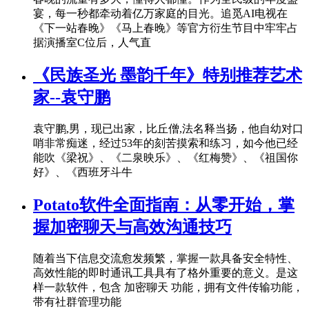
宴，每一秒都牵动着亿万家庭的目光。追觅AI电视在
《下一站春晚》《马上春晚》等官方衍生节目中牢牢占
据演播室C位后，人气直
《民族圣光 墨韵千年》特别推荐艺术
家--袁守鹏
袁守鹏,男，现已出家，比丘僧,法名释当扬，他自幼对口
哨非常痴迷，经过53年的刻苦摸索和练习，如今他已经
能吹《梁祝》、《二泉映乐》、《红梅赞》、《祖国你
好》、《西班牙斗牛
Potato软件全面指南：从零开始，掌
握加密聊天与高效沟通技巧
随着当下信息交流愈发频繁，掌握一款具备安全特性、
高效性能的即时通讯工具具有了格外重要的意义。是这
样一款软件，包含 加密聊天 功能，拥有文件传输功能，
带有社群管理功能