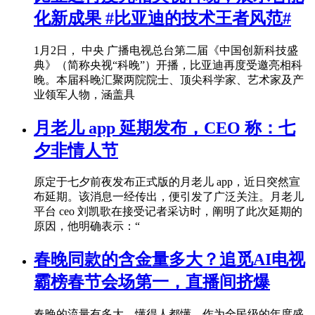
化新成果 #比亚迪的技术王者风范#
1月2日， 中央 广播电视总台第二届《中国创新科技盛
典》（简称央视“科晚”）开播，比亚迪再度受邀亮相科
晚。本届科晚汇聚两院院士、顶尖科学家、艺术家及产
业领军人物，涵盖具
月老儿 app 延期发布，CEO 称：七
夕非情人节​
原定于七夕前夜发布正式版的月老儿 app，近日突然宣
布延期。该消息一经传出，便引发了广泛关注。月老儿
平台 ceo 刘凯歌在接受记者采访时，阐明了此次延期的
原因，他明确表示：“
春晚同款的含金量多大？追觅AI电视
霸榜春节会场第一，直播间挤爆
春晚的流量有多大，懂得人都懂。作为全民级的年度盛