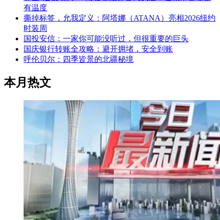
有温度
撕掉标签，允我定义：阿塔娜（ATANA）亮相2026纽约
时装周
国投安信：一家你可能没听过，但很重要的巨头
国庆银行转账全攻略：避开拥堵，安全到账
呼伦贝尔：四季皆景的北疆秘境
本月热文