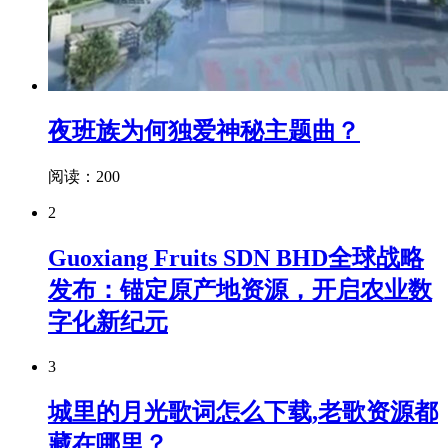
夜班族为何独爱神秘主题曲？
阅读：200
2
Guoxiang Fruits SDN BHD全球战略
发布：锚定原产地资源，开启农业数
字化新纪元
3
城里的月光歌词怎么下载,老歌资源都
藏在哪里？