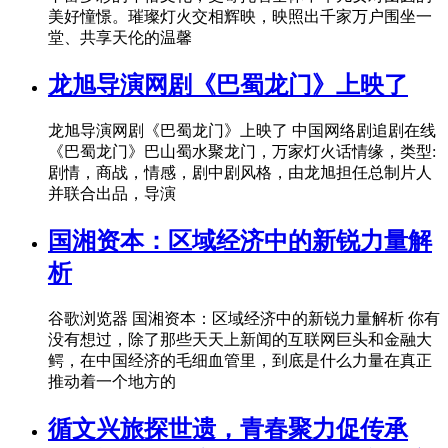
美好憧憬。璀璨灯火交相辉映，映照出千家万户围坐一
堂、共享天伦的温馨
龙旭导演网剧《巴蜀龙门》上映了
龙旭导演网剧《巴蜀龙门》上映了 中国网络剧追剧在线
《巴蜀龙门》巴山蜀水聚龙门，万家灯火话情缘，类型:
剧情，商战，情感，剧中剧风格，由龙旭担任总制片人
并联合出品，导演
国湘资本：区域经济中的新锐力量解
析
谷歌浏览器 国湘资本：区域经济中的新锐力量解析 你有
没有想过，除了那些天天上新闻的互联网巨头和金融大
鳄，在中国经济的毛细血管里，到底是什么力量在真正
推动着一个地方的
循文兴旅探世遗，青春聚力促传承