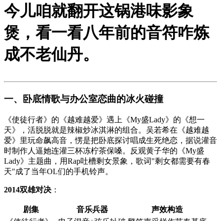
今儿咱就翻开这锅港味影象
煲，看一看八年前的音符咋炼
成不老仙丹。
一、
卧底情歌与办公室恋曲的冰火碰撞
《
使徒行者
》的《越难越爱》遇上《My盛Lady》的《想一
天》，活脱脱就是辣椒炒冰淇淋的组合。吴若希在《越难越
爱》里玩命飙高音，愣是把卧底探讨唱成生死绝恋，据说灌音
时制作人逼她连灌三杯冻柠茶保嗓。反观黄子华的《My盛
Lady》主题曲，用Rap吐槽剩女景象，歌词"剩女都需要有春
天"成了当年OL们的手机铃声。
2014双雄对决
：
剧集
音乐兵器
声效构造