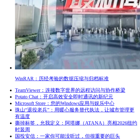
WinRAR：历经考验的数据压缩与归档标准
TeamViewer：连接数字世界的远程访问与协作桥梁
Potato Chat：开启高效安全即时通讯的新纪元
Microsoft Store：您的Windows应用与娱乐中心
珠山“退役老兵”：用暖心服务替代执法，让城市管理更
有温度
撕掉标签，允我定义：阿塔娜（ATANA）亮相2026纽约
时装周
国投安信：一家你可能没听过，但很重要的巨头