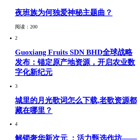
夜班族为何独爱神秘主题曲？
阅读：200
2
Guoxiang Fruits SDN BHD全球战略
发布：锚定原产地资源，开启农业数
字化新纪元
3
城里的月光歌词怎么下载,老歌资源都
藏在哪里？
4
解锁奢华新次元 ：活力甄选作坊——