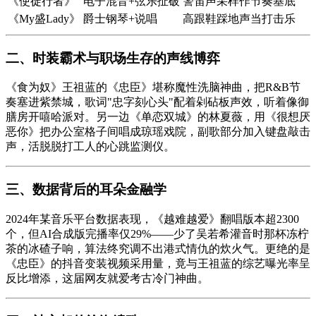
《使徒行者》
电子混音+弦乐扯破
警笛声采样作节奏基底
《My盛Lady》
爵士钢琴+说唱
高跟鞋踩地声当打击乐
二、
时装霸术与职场生存的声线博弈
《食为奴》王祖蓝的《
忠臣
》堪称魔性洗脑神曲，把R&B节
奏塞进紫禁城，歌词"忠字刻心头"配着剁砧板声效，听着像御
膳房开嘻哈派对。另一边《单恋双城》的林夏薇，用《很想厌
恶你》把办公室格子间唱成琼瑶戏院，副歌部分加入键盘敲击
声，活脱脱打工人的心跳监测仪。
三、
数据背后的耳朵金融学
2024年某音乐平台数据表现，《越难越爱》翻唱版本超2300
个，但AI合成版完播率仅29%——少了吴若希灌音时那杯冻柠
茶的冰碴子响，算法终究调不出港式情仇的炊火气。更绝的是
《忠臣》的抖音变装视频采用量，竟与王祖蓝的综艺曝光率呈
反比增添，这届网友就爱考古冷门神曲。