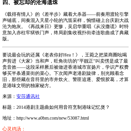
四、
被忘却的沧海遗珠
《载得有情人》的《差半步》藏着大杀器——前奏用渡轮引擎
声铺底，间奏混入天星小轮的汽笛采样，惋惜碰上台庆剧大战
沦为炮灰。《再战来日》更惨，吴启华重唱《从没撒谎》时特
意加入赤柱牢狱铁门声，终局剧集收视扑街牵连歌曲成了典藏
版。
要说最会玩的还属《老表你好Hea！》，王菀之把菜商圈吆喝
声剪进《
大家
》当和声，旺角街坊的"平靓正"叫卖愣是成了最
贵音效——这段采样厥后被做进香港城市宣扬片，学识产权费
够买半条通菜街的菜心。下次闻声老港剧旋律，别光顾着念
旧，那些藏在音符里的市井炊火、警匪追逐、爱恨胶葛，才算
是港味文明的独家秘方。
来源：
安莎通讯社
标题：2014港剧主题曲如何用音符烹制港味记忆煲？
地址：http://www.a0bm.com/new/53087.html
心灵鸡汤：