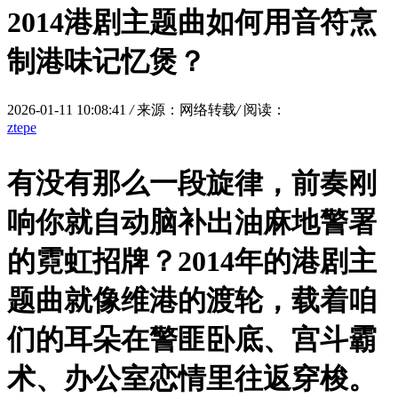
2014港剧主题曲如何用音符烹
制港味记忆煲？
2026-01-11 10:08:41
/
来源：网络转载
/
阅读：
ztepe
有没有那么一段旋律，前奏刚
响你就自动脑补出油麻地警署
的霓虹招牌？2014年的港剧主
题曲就像维港的渡轮，载着咱
们的耳朵在警匪卧底、宫斗霸
术、办公室恋情里往返穿梭。