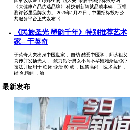
国家级认证！璟炜生物“萌大夫”荣膺中国招标投标网
《大健康产品优选品牌》 科技创新铸就品质丰碑，五维
测评彰显品牌实力。 2026年1月22日，中国招标投标公
共服务平台正式发布《
《民族圣光 墨韵千年》特别推荐艺术
家-- 于英奇
于英奇大夫出身中医世家， 自幼 酷爱中医学，师从祖父
真传并发扬光大 。 致力钻研男女不育不孕疑难杂症诊疗
技法并应用于 临床 诊治 60 载 ，医德高尚，医术高超，
经验 精到 ，治
最新发布