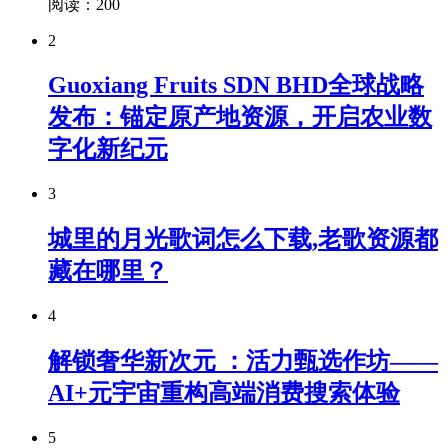
阅读：200
2
Guoxiang Fruits SDN BHD全球战略
发布：锚定原产地资源，开启农业数
字化新纪元
3
城里的月光歌词怎么下载,老歌资源都
藏在哪里？
4
解锁奢华新次元 ：活力甄选作坊——
AI+元宇宙重构高端消费搜索体验
5