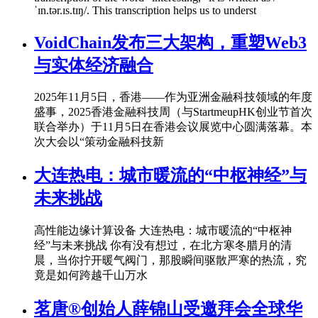
ˈɪn.tər.ɪs.tɪŋ/. This transcription helps us to underst
VoidChain发布三大架构，重塑Web3
与实体经济融合
2025年11月5日，香港——作为亚洲金融科技领域的年度
盛事，2025香港金融科技周（与StartmeupHK创业节首次
联合举办）于11月5日在香港会议展览中心圆满落幕。本
次大会以“策动金融科技新
大连热电：城市暖流的“中枢神经”与
未来挑战
高性能边缘计算设备 大连热电：城市暖流的“中枢神
经”与未来挑战 你有没有想过，在北方寒冬腊月的清
晨，当你拧开暖气阀门，那股瞬间驱散严寒的热流，究
竟是如何跨越千山万水
茗唐®创始人薛锦山受邀拜会全球华