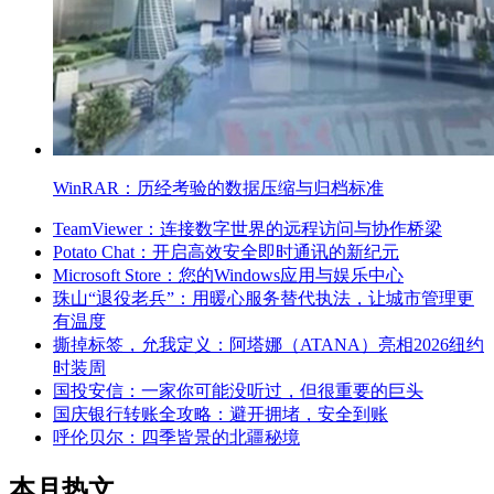
WinRAR：历经考验的数据压缩与归档标准
TeamViewer：连接数字世界的远程访问与协作桥梁
Potato Chat：开启高效安全即时通讯的新纪元
Microsoft Store：您的Windows应用与娱乐中心
珠山“退役老兵”：用暖心服务替代执法，让城市管理更
有温度
撕掉标签，允我定义：阿塔娜（ATANA）亮相2026纽约
时装周
国投安信：一家你可能没听过，但很重要的巨头
国庆银行转账全攻略：避开拥堵，安全到账
呼伦贝尔：四季皆景的北疆秘境
本月热文