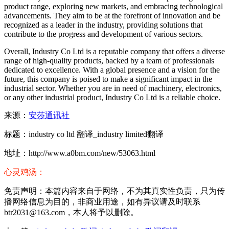
product range, exploring new markets, and embracing technological
advancements. They aim to be at the forefront of innovation and be
recognized as a leader in the industry, providing solutions that
contribute to the progress and development of various sectors.
Overall, Industry Co Ltd is a reputable company that offers a diverse
range of high-quality products, backed by a team of professionals
dedicated to excellence. With a global presence and a vision for the
future, this company is poised to make a significant impact in the
industrial sector. Whether you are in need of machinery, electronics,
or any other industrial product, Industry Co Ltd is a reliable choice.
来源：
安莎通讯社
标题：industry co ltd 翻译_industry limited翻译
地址：http://www.a0bm.com/new/53063.html
心灵鸡汤：
免责声明：本篇内容来自于网络，不为其真实性负责，只为传
播网络信息为目的，非商业用途，如有异议请及时联系
btr2031@163.com，本人将予以删除。