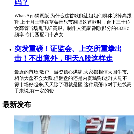
码？
WhatsApp網頁版 为什么这首歌能让姐姐们群体脱掉高跟
鞋 上个月王菲在草莓音乐节翻唱这首歌时，台下三十位
女高管当场甩飞细高跟。制作人流露 副歌部分的432Hz
频率 专门匹配四十岁女
突发重磅！证监会、上交所重拳出
击！不出意外，明天A股这样走
最近的市场,散户、游资信心满满,大家都相信大国牛市,
相信大盘不会大跌,但砸盘的还是内资鸡狗!这群人见不
得市场好起来,天天除了砸就是砸 这种震荡市对于短线高
手来说,有一定的套
最新发布