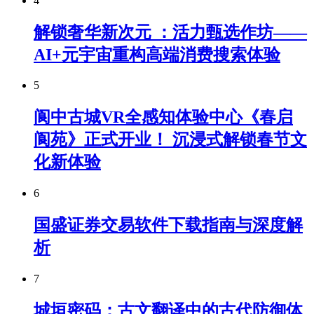
4
解锁奢华新次元 ：活力甄选作坊——
AI+元宇宙重构高端消费搜索体验
5
阆中古城VR全感知体验中心《春启
阆苑》正式开业！ 沉浸式解锁春节文
化新体验
6
国盛证券交易软件下载指南与深度解
析
7
城垣密码：古文翻译中的古代防御体