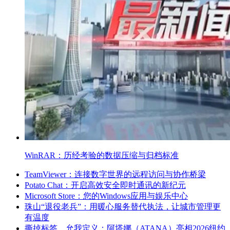
WinRAR：历经考验的数据压缩与归档标准
TeamViewer：连接数字世界的远程访问与协作桥梁
Potato Chat：开启高效安全即时通讯的新纪元
Microsoft Store：您的Windows应用与娱乐中心
珠山“退役老兵”：用暖心服务替代执法，让城市管理更
有温度
撕掉标签，允我定义：阿塔娜（ATANA）亮相2026纽约