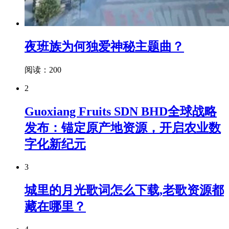
夜班族为何独爱神秘主题曲？
阅读：200
2
Guoxiang Fruits SDN BHD全球战略
发布：锚定原产地资源，开启农业数
字化新纪元
3
城里的月光歌词怎么下载,老歌资源都
藏在哪里？