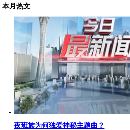
本月热文
夜班族为何独爱神秘主题曲？