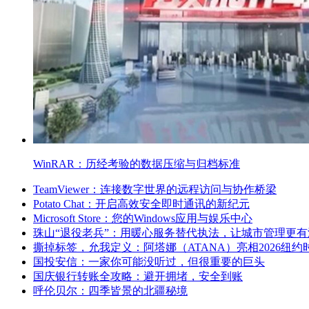
WinRAR：历经考验的数据压缩与归档标准
TeamViewer：连接数字世界的远程访问与协作桥梁
Potato Chat：开启高效安全即时通讯的新纪元
Microsoft Store：您的Windows应用与娱乐中心
珠山“退役老兵”：用暖心服务替代执法，让城市管理更有
撕掉标签，允我定义：阿塔娜（ATANA）亮相2026纽约
国投安信：一家你可能没听过，但很重要的巨头
国庆银行转账全攻略：避开拥堵，安全到账
呼伦贝尔：四季皆景的北疆秘境