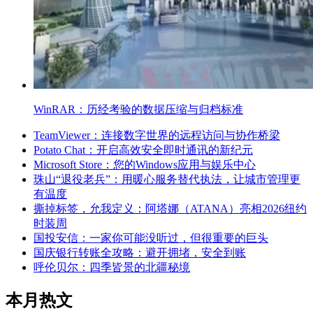
WinRAR：历经考验的数据压缩与归档标准
TeamViewer：连接数字世界的远程访问与协作桥梁
Potato Chat：开启高效安全即时通讯的新纪元
Microsoft Store：您的Windows应用与娱乐中心
珠山“退役老兵”：用暖心服务替代执法，让城市管理更
有温度
撕掉标签，允我定义：阿塔娜（ATANA）亮相2026纽约
时装周
国投安信：一家你可能没听过，但很重要的巨头
国庆银行转账全攻略：避开拥堵，安全到账
呼伦贝尔：四季皆景的北疆秘境
本月热文