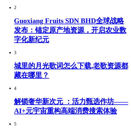
2
Guoxiang Fruits SDN BHD全球战略
发布：锚定原产地资源，开启农业数
字化新纪元
3
城里的月光歌词怎么下载,老歌资源都
藏在哪里？
4
解锁奢华新次元 ：活力甄选作坊——
AI+元宇宙重构高端消费搜索体验
5