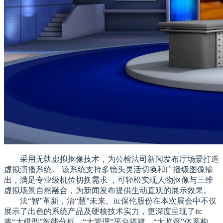
采用无轨虚拟抠像技术，为公检法司新闻发布厅场景打造
虚拟演播系统。 该系统支持多镜头灵活切换和广播级图像输
出，满足专业级机位切换需求 ，可轻松实现人物抠像与三维
虚拟场景自然融合，为新闻发布提供生动直观的展示效果。
法“智”革新，治“慧”未来。itc保伦股份在本次展会中不仅
展示了出色的系统产品及硬核技术实力，更深度呈现了itc
将“大模型”智能分析、“大管理”平台搭建、“大监督”体系构