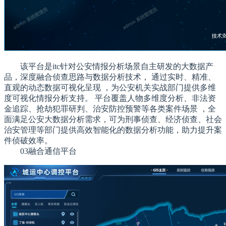
该平台是itc针对公安情报分析场景自主研发的大数据产
品，深度融合侦查思路与数据分析技术， 通过实时、精准、
直观的动态数据可视化呈现 ，为公安机关实战部门提供多维
度可视化情报分析支持。 平台覆盖人物多维度分析、非法资
金追踪、抢劫犯罪研判、治安防控预警等各类案件场景 ，全
面满足公安大数据分析需求，可为刑事侦查、经济侦查、社会
治安管理等部门提供高效智能化的数据分析功能，助力提升案
件侦破效率。
03融合通信平台