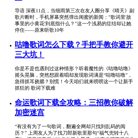
导语 深夜11点，当细雨第三次在友人圈分享《晴天》副
歌片断时，手机屏幕突然弹出闺蜜的新闻："歌词里'故
事里的小黄花'到底指什么？"这一个浅易的症结却让她
停住——原来听歌10年
咕噜歌词怎么下载？手把手教你避开
三大坑！
你是不是也遇到过这种情形？听着魔性的《咕噜咕噜》
摇头晃脑，突然想跟着唱却发现歌词满是“咕噜咕噜”，
急得抓耳挠腮？别慌！今天咱们就来唠唠这一个让新手
抓狂的 歌词下载难
命运歌词下载全攻略：三招教你破解
加密迷宫
“有没有为了一句歌词，翻遍全网却只找到乱码的阅
历？” 上周友人为了找刀郎新歌里那句“福气兜转十八