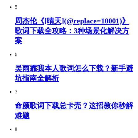
5
周杰伦《[晴天](@replace=10001)》
歌词下载全攻略：3种场景化解决方
案
6
吴雨霏我本人歌词怎么下载？新手避
坑指南全解析
7
命颜歌词下载总卡壳？这招教你秒解
难题
8