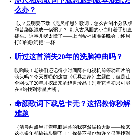
咫尺相思歌词下载总遇到版本混乱怎
么办？
"哎？显明要下载《咫尺相思》歌词，怎么古剑小分队版
和昔染版混成一锅粥了？"刚入古风圈的小白盯着手机直
挠头。这事儿我太懂了——上周帮社团准备晚会，终局
打印的歌词把"一杯
听过这首消失20年的洗脑神曲吗？
哎哟喂！老铁们还记得小时间蹲在电视机前等动画片的
劲头吗？今天要唠的这首《玩具之家》主题曲，但是让
全网找了20年才挖出来的绝世珍品！别看它当初只可能
在B站找到零星片断，
命颜歌词下载总卡壳？这招教你秒解
难题
（清晨两点半盯着电脑屏幕的我突然猛拍大腿——原来
这么多年都搞错步骤了！）你是不是也如许？显明找到