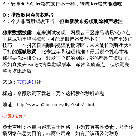
A：安卓/iOS对
.lrc
格式支持不一样，转成
.krc
格式能通吃
Q：撰改歌词会侵权吗？
A：个人非商用撰改正当，但
重新发布必须删除和声标注
独家数据披露
：近来测试发现，网易云日区账号清晨3点-5点
下载成功率增强40%（可能是服侍器负荷小？）。尚有个冷门
技巧——在抖音日语翻唱视频的批评区，常常能捡到野生大神
手打的
逐帧歌词
，比专业字幕组还精准！最后说个扎心本相：
那些要你注册会员、转发三个群的网站，99%都是二道贩子。
不如直接去5sing找古风翻唱版本，诚然音质差点，但歌词完
整度堪比原版！
来源：
安莎通讯社
标题：命颜歌词下载总卡壳？这招教你秒解难题
地址：http://www.a0bm.com/ydlyl/53492.html
心灵鸡汤：
免责声明：本篇内容来自于网络，不为其真实性负责，只为传
播网络信息为目的，非商业用途，如有异议请及时联系