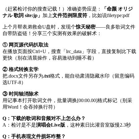
（赶紧检讨你的搜查记载！）准确姿势应是：
「命颜 オリジ
ナル 歌詞 site:jp」
加上
文件范例限度符
，比如说filetype:pdf
上个月帮表弟救命U盘时，发现个
惊天秘密
——良多歌词文件
自带防盗链！分享三个实测有效果的破解术：
① 网页源代码扒取法
在播放页面按Ctrl+U，搜查「lrc_data」字段，直接复制比下载
更快（别在清晨操作，容易激动到睡不着）
② 格式转换玄学
把.docx文件另存为
.txt
格式，能自动肃清隐藏水印（留意编码
选UTF-8）
③ 时间轴消除术
用记事本打开歌词文件，批量调换[00:00.00]格式标记（别采
用Word！会吞掉换行符）
Q：下载的歌词和音频对不上怎么办？
A：检讨是不是
演唱会Live版
，这种素日比灌音室版慢2.3秒
Q：手机表现文件损坏咋整？