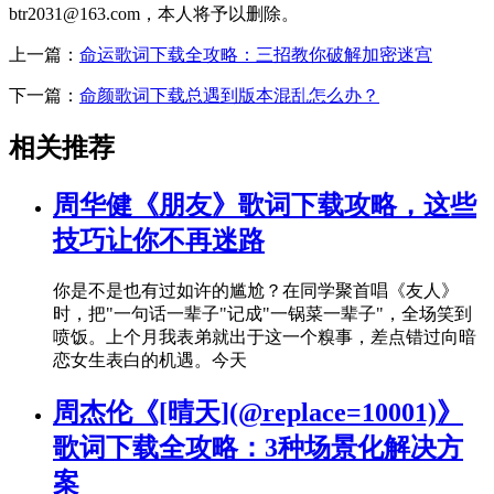
btr2031@163.com，本人将予以删除。
上一篇：
命运歌词下载全攻略：三招教你破解加密迷宫
下一篇：
命颜歌词下载总遇到版本混乱怎么办？
相关推荐
周华健《朋友》歌词下载攻略，这些
技巧让你不再迷路
你是不是也有过如许的尴尬？在同学聚首唱《友人》
时，把"一句话一辈子"记成"一锅菜一辈子"，全场笑到
喷饭。上个月我表弟就出于这一个糗事，差点错过向暗
恋女生表白的机遇。今天
周杰伦《[晴天](@replace=10001)》
歌词下载全攻略：3种场景化解决方
案