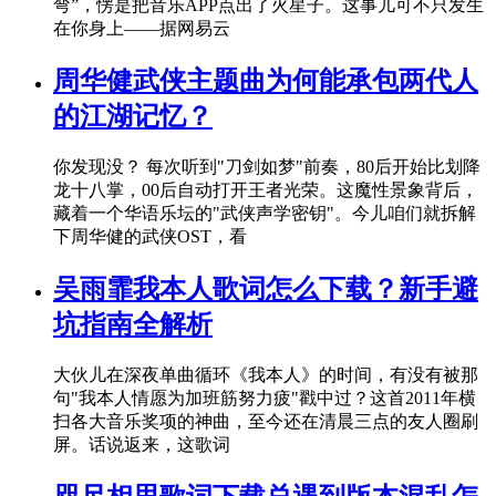
弯”，愣是把音乐APP点出了火星子。这事儿可不只发生
在你身上——据网易云
周华健武侠主题曲为何能承包两代人
的江湖记忆？
你发现没？ 每次听到"刀剑如梦"前奏，80后开始比划降
龙十八掌，00后自动打开王者光荣。这魔性景象背后，
藏着一个华语乐坛的"武侠声学密钥"。今儿咱们就拆解
下周华健的武侠OST，看
吴雨霏我本人歌词怎么下载？新手避
坑指南全解析
大伙儿在深夜单曲循环《我本人》的时间，有没有被那
句"我本人情愿为加班筋努力疲"戳中过？这首2011年横
扫各大音乐奖项的神曲，至今还在清晨三点的友人圈刷
屏。话说返来，这歌词