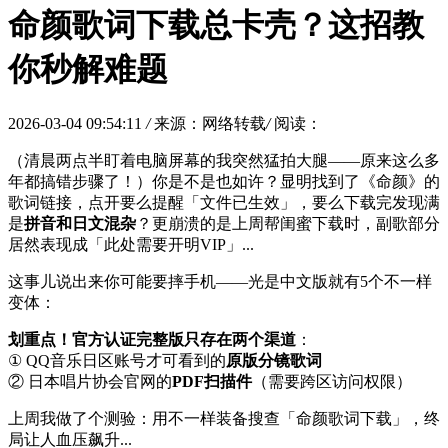
命颜歌词下载总卡壳？这招教
你秒解难题
2026-03-04 09:54:11
/
来源：网络转载
/
阅读：
（清晨两点半盯着电脑屏幕的我突然猛拍大腿——原来这么多
年都搞错步骤了！）你是不是也如许？显明找到了《命颜》的
歌词链接，点开要么提醒「文件已生效」，要么下载完发现满
是
拼音和日文混杂
？更崩溃的是上周帮闺蜜下载时，副歌部分
居然表现成「此处需要开明VIP」...
这事儿说出来你可能要摔手机——光是中文版就有5个不一样
变体：
划重点！官方认证完整版只存在两个渠道
：
① QQ音乐日区账号才可看到的
原版分镜歌词
② 日本唱片协会官网的
PDF扫描件
（需要跨区访问权限）
上周我做了个测验：用不一样装备搜查「命颜歌词下载」，终
局让人血压飙升...