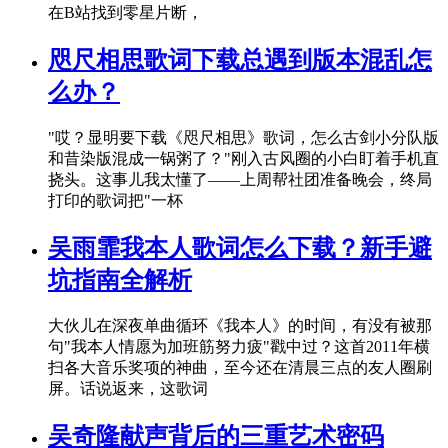
在B站找到零星片断，
咫尺相思歌词下载总遇到版本混乱怎
么办？
"哎？显明要下载《咫尺相思》歌词，怎么古剑小分队版
和昔染版混成一锅粥了？"刚入古风圈的小白盯着手机直
挠头。这事儿我太懂了——上周帮社团准备晚会，终局
打印的歌词把"一杯
吴雨霏我本人歌词怎么下载？新手避
坑指南全解析
大伙儿在深夜单曲循环《我本人》的时间，有没有被那
句"我本人情愿为加班筋努力疲"戳中过？这首2011年横
扫各大音乐奖项的神曲，至今还在清晨三点的友人圈刷
屏。话说返来，这歌词
吴奇隆献声背后的三重艺术密码