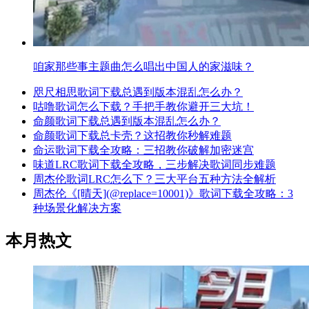
咱家那些事主题曲怎么唱出中国人的家滋味？
咫尺相思歌词下载总遇到版本混乱怎么办？
咕噜歌词怎么下载？手把手教你避开三大坑！
命颜歌词下载总遇到版本混乱怎么办？
命颜歌词下载总卡壳？这招教你秒解难题
命运歌词下载全攻略：三招教你破解加密迷宫
味道LRC歌词下载全攻略，三步解决歌词同步难题
周杰伦歌词LRC怎么下？三大平台五种方法全解析
周杰伦《[晴天](@replace=10001)》歌词下载全攻略：3
种场景化解决方案
本月热文