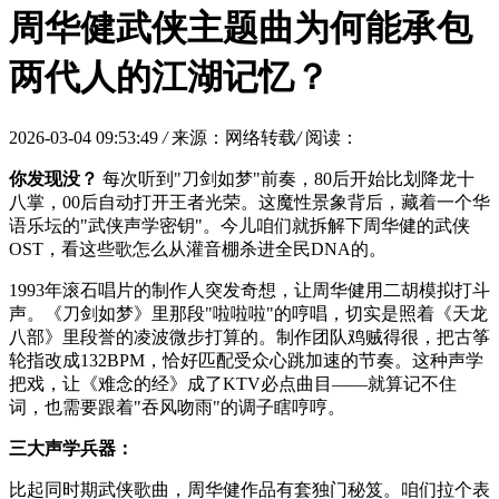
周华健武侠主题曲为何能承包
两代人的江湖记忆？
2026-03-04 09:53:49
/
来源：网络转载
/
阅读：
你发现没？
每次听到"刀剑如梦"前奏，80后开始比划降龙十
八掌，00后自动打开王者光荣。这魔性景象背后，藏着一个华
语乐坛的"武侠声学密钥"。今儿咱们就拆解下周华健的武侠
OST，看这些歌怎么从灌音棚杀进全民DNA的。
1993年滚石唱片的制作人突发奇想，让周华健用二胡模拟打斗
声。《
刀剑如梦
》里那段"啦啦啦"的哼唱，切实是照着《
天龙
八部
》里段誉的凌波微步打算的。制作团队鸡贼得很，把古筝
轮指改成132BPM，恰好匹配受众心跳加速的节奏。这种声学
把戏，让《
难念的经
》成了KTV必点曲目——就算记不住
词，也需要跟着"吞风吻雨"的调子瞎哼哼。
三大声学兵器：
比起同时期武侠歌曲，周华健作品有套独门秘笈。咱们拉个表