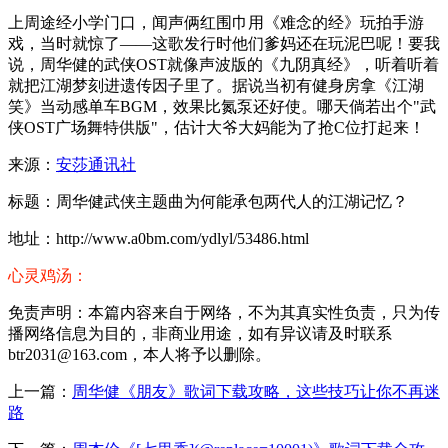
上周途经小学门口，闻声俩红围巾用《难念的经》玩拍手游
戏，当时就惊了——这歌发行时他们爹妈还在玩泥巴呢！要我
说，周华健的武侠OST就像声波版的《
九阴真经
》，听着听着
就把江湖梦刻进遗传因子里了。据说当初有健身房拿《江湖
笑》当动感单车BGM，效果比氮泵还好使。哪天倘若出个"武
侠OST广场舞特供版"，估计大爷大妈能为了抢C位打起来！
来源：
安莎通讯社
标题：周华健武侠主题曲为何能承包两代人的江湖记忆？
地址：http://www.a0bm.com/ydlyl/53486.html
心灵鸡汤：
免责声明：本篇内容来自于网络，不为其真实性负责，只为传
播网络信息为目的，非商业用途，如有异议请及时联系
btr2031@163.com，本人将予以删除。
上一篇：
周华健《朋友》歌词下载攻略，这些技巧让你不再迷
路