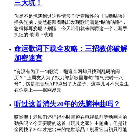
三大坑！
你是不是也遇到过这种情形？听着魔性的《咕噜咕噜》
摇头晃脑，突然想跟着唱却发现歌词满是“咕噜咕噜”，
急得抓耳挠腮？别慌！今天咱们就来唠唠这一个让新手
抓狂的 歌词下载难
命运歌词下载全攻略：三招教你破解
加密迷宫
“有没有为了一句歌词，翻遍全网却只找到乱码的阅
历？” 上周友人为了找刀郎新歌里那句“福气兜转十八
弯”，愣是把音乐APP点出了火星子。这事儿可不只发生
在你身上——据网易云
听过这首消失20年的洗脑神曲吗？
哎哟喂！老铁们还记得小时间蹲在电视机前等动画片的
劲头吗？今天要唠的这首《玩具之家》主题曲，但是让
全网找了20年才挖出来的绝世珍品！别看它当初只可能