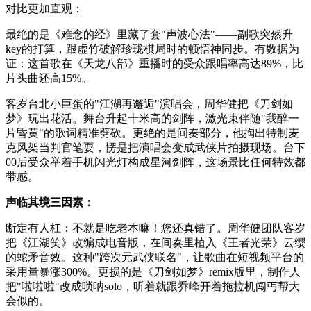
对比更加直观：
最绝的是《难念的经》里藏了套"声波心法"——副歌突然升
key的打算，跟虚竹破解珍珑棋局时的顿悟神同步。有数据为
证：这首歌在《天龙八部》重播时的受众跟唱率高达89%，比
片头曲还高15%。
客岁台北小巨蛋的"江湖再邂逅"演唱会，周华健把《刀剑如
梦》玩出花活。舞台升起十米高的剑阵，激光束伴随"我醉一
片昏黄"的歌词精准劈砍。更绝的是间奏部分，他掏出特制麦
克风架当判官笔耍，愣是把演唱会变成武侠片拍摄现场。台下
00后受众举着手机闪光灯构成星河剑阵，这场景比任何特效都
带感。
声临其境三因素：
断定有人杠：不就是吃老本嘛！您还真错了。周华健团队客岁
把《江湖笑》改编成电音版，在间奏里植入《
王者光荣
》云缨
的蛇矛音效。这种"跨次元武侠联名"，让歌曲在短视频平台的
采用量暴涨300%。更损的是《刀剑如梦》remix版里，制作人
把"啦啦啦"改成唢呐solo，听着就跟乔峰开着拖拉机闯丐帮大
会似的。