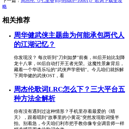
下一篇：
周杰伦《[七里香](@replace=10001)》歌词下载全攻
略
相关推荐
周华健武侠主题曲为何能承包两代人
的江湖记忆？
你发现没？ 每次听到"刀剑如梦"前奏，80后开始比划降
龙十八掌，00后自动打开王者光荣。这魔性景象背后，
藏着一个华语乐坛的"武侠声学密钥"。今儿咱们就拆解
下周华健的武侠OST，看
周杰伦歌词LRC怎么下？三大平台五
种方法全解析
你有没有遇到过这种情形？手机里存着最爱的《晴
天》，跟着唱到"故事里的小黄花"突然发现歌词慢半
拍。别着急，今天咱们利市把手教你像专业调音师一样