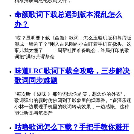
精准捕获周杰伦歌词文件，
命颜歌词下载总遇到版本混乱怎么
办？
"哎？显明要下载《命颜》歌词，怎么玉璇玑版和慕岱版
混成一锅粥了？"刚入古风圈的小白盯着手机直挠头。这
事儿我太懂了——上周帮社团准备晚会，终局打印的歌
词把"满纸荒谬祭命
味道LRC歌词下载全攻略，三步解决
歌词同步难题
"每次听《 滋味 》那句‘想念你的笑，想念你的外衣’，
歌词弹出的霎时仿佛闻到了影象里的烟草香。"资深乐迷
小林一边展现手机里的歌词转动效果，一边感慨。这种
能让听觉与笔墨产
咕噜歌词怎么下载？手把手教你避开