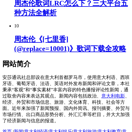
周杰伦歌词LRC怎么下？三大平台五
种方法全解析
10
周杰伦《[七里香]
(@replace=10001)》歌词下载全攻略
网站简介
安莎通讯社总部设在意大利首都罗马市，使用意大利语、西班
牙语、葡萄牙语、法语、英语对外发布新闻和评论文章，本社
秉承“客观”和“事实素材”丰富内容的特色播报评论性新闻，通
过取舍内容来表达其观点。新闻内容包括政治、
意大利电影
、
经济、外贸和市场信息、旅游、文化体育、科技、社会等方
面。近年来加强了新闻预报、国内外简讯、报刊摘要、外贸与
市场行情、出口商品形势分析、外汇汇率等栏目，并大大加强
了经济新闻与信息的报道。
首页
|
新闻
|
意大利经济
|
意大利娱乐
|
意大利旅游
|
意大利教育
|
意