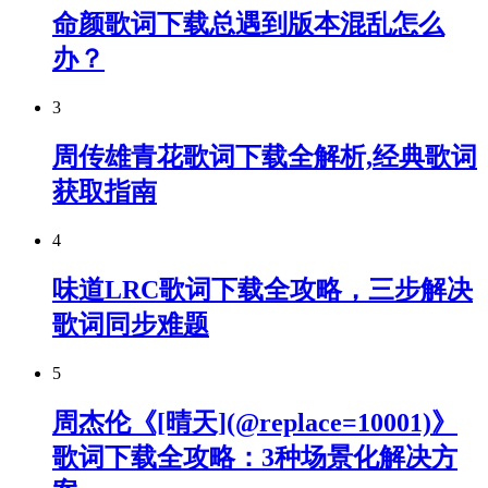
命颜歌词下载总遇到版本混乱怎么
办？
3
周传雄青花歌词下载全解析,经典歌词
获取指南
4
味道LRC歌词下载全攻略，三步解决
歌词同步难题
5
周杰伦《[晴天](@replace=10001)》
歌词下载全攻略：3种场景化解决方