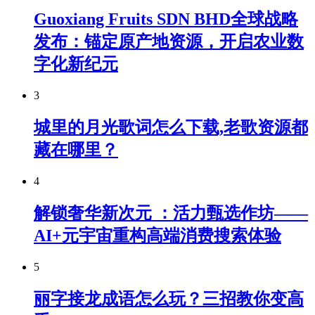
Guoxiang Fruits SDN BHD全球战略
发布：锚定原产地资源，开启农业数
字化新纪元
3
城里的月光歌词怎么下载,老歌资源都
藏在哪里？
4
解锁奢华新次元 ：活力甄选作坊——
AI+元宇宙重构高端消费搜索体验
5
丽字接龙成语怎么玩？三招教你变高