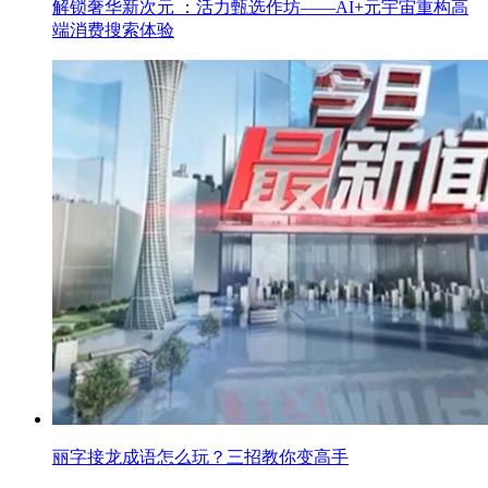
解锁奢华新次元 ：活力甄选作坊——AI+元宇宙重构高
端消费搜索体验
丽字接龙成语怎么玩？三招教你变高手