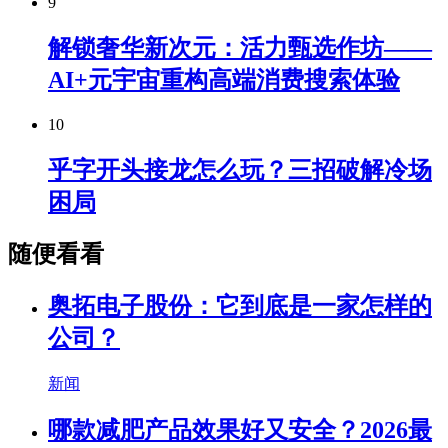
9
解锁奢华新次元：活力甄选作坊——
AI+元宇宙重构高端消费搜索体验
10
乎字开头接龙怎么玩？三招破解冷场
困局
随便看看
奥拓电子股份：它到底是一家怎样的
公司？
新闻
哪款减肥产品效果好又安全？2026最