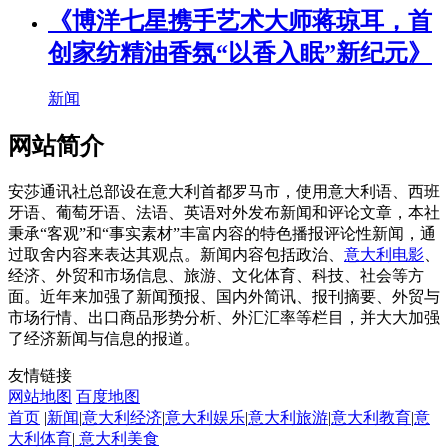
《博洋七星携手艺术大师蒋琼耳，首
创家纺精油香氛“以香入眠”新纪元》
新闻
网站简介
安莎通讯社总部设在意大利首都罗马市，使用意大利语、西班
牙语、葡萄牙语、法语、英语对外发布新闻和评论文章，本社
秉承“客观”和“事实素材”丰富内容的特色播报评论性新闻，通
过取舍内容来表达其观点。新闻内容包括政治、
意大利电影
、
经济、外贸和市场信息、旅游、文化体育、科技、社会等方
面。近年来加强了新闻预报、国内外简讯、报刊摘要、外贸与
市场行情、出口商品形势分析、外汇汇率等栏目，并大大加强
了经济新闻与信息的报道。
友情链接
网站地图
百度地图
首页
|
新闻
|
意大利经济
|
意大利娱乐
|
意大利旅游
|
意大利教育
|
意
大利体育
|
意大利美食