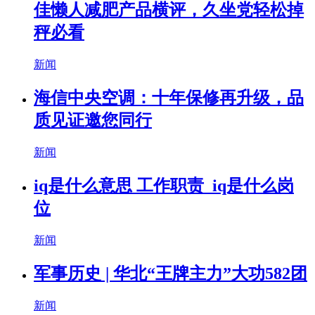
佳懒人减肥产品横评，久坐党轻松掉
秤必看
新闻
海信中央空调：十年保修再升级，品
质见证邀您同行
新闻
iq是什么意思 工作职责_iq是什么岗
位
新闻
军事历史 | 华北“王牌主力”大功582团
新闻