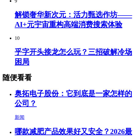
9
解锁奢华新次元：活力甄选作坊——
AI+元宇宙重构高端消费搜索体验
10
乎字开头接龙怎么玩？三招破解冷场
困局
随便看看
奥拓电子股份：它到底是一家怎样的
公司？
新闻
哪款减肥产品效果好又安全？2026最