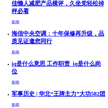
佳懒人减肥产品横评，久坐党轻松掉
秤必看
新闻
海信中央空调：十年保修再升级，品
质见证邀您同行
新闻
iq是什么意思 工作职责_iq是什么岗
位
新闻
军事历史 | 华北“王牌主力”大功582团
新闻