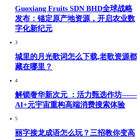
Guoxiang Fruits SDN BHD全球战略
发布：锚定原产地资源，开启农业数
字化新纪元
3
城里的月光歌词怎么下载,老歌资源都
藏在哪里？
4
解锁奢华新次元 ：活力甄选作坊——
AI+元宇宙重构高端消费搜索体验
5
丽字接龙成语怎么玩？三招教你变高