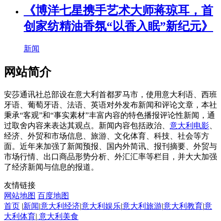
《博洋七星携手艺术大师蒋琼耳，首
创家纺精油香氛“以香入眠”新纪元》
新闻
网站简介
安莎通讯社总部设在意大利首都罗马市，使用意大利语、西班
牙语、葡萄牙语、法语、英语对外发布新闻和评论文章，本社
秉承“客观”和“事实素材”丰富内容的特色播报评论性新闻，通
过取舍内容来表达其观点。新闻内容包括政治、
意大利电影
、
经济、外贸和市场信息、旅游、文化体育、科技、社会等方
面。近年来加强了新闻预报、国内外简讯、报刊摘要、外贸与
市场行情、出口商品形势分析、外汇汇率等栏目，并大大加强
了经济新闻与信息的报道。
友情链接
网站地图
百度地图
首页
|
新闻
|
意大利经济
|
意大利娱乐
|
意大利旅游
|
意大利教育
|
意
大利体育
|
意大利美食