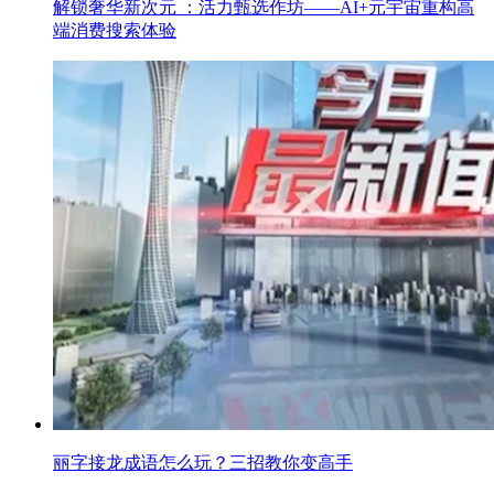
解锁奢华新次元 ：活力甄选作坊——AI+元宇宙重构高
端消费搜索体验
丽字接龙成语怎么玩？三招教你变高手