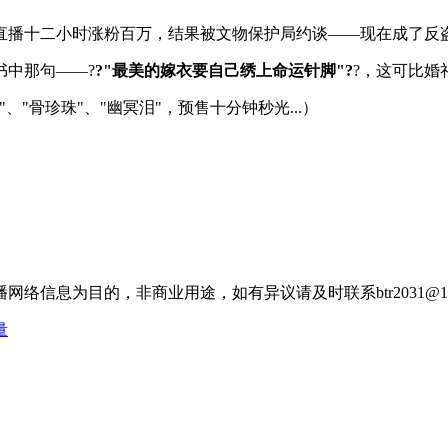
直播十二小时涨粉百万，结果被文物保护局约谈——现在成了反
书中那句——?
?"最美的嫁衣要自己绣上命运针脚"?
?，这可比婚
"骨珍珠"、"幽冥泪"，预售十分钟秒光...）
信息为目的，非商业用途，如有异议请及时联系btr2031@16
量