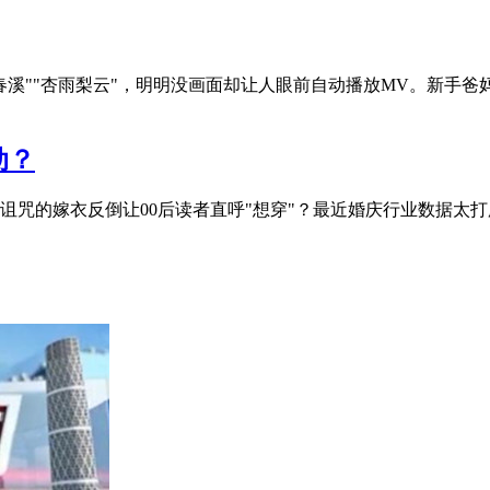
春溪""杏雨梨云"，明明没画面却让人眼前自动播放MV。新手
动？
的嫁衣反倒让00后读者直呼"想穿"？最近婚庆行业数据太打脸——