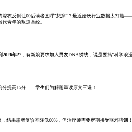
嫁衣反倒让00后读者直呼"想穿"？最近婚庆行业数据太打脸——
当代青年的叛逆圣经。
026年?
?，有新娘要求加入男友DNA绣线，说是要搞"科学浪漫
分提高15分——学生们为解题重读原文三遍！
惧，结果患者复诊率降低60%，但治疗师需要定期接受驱邪培训