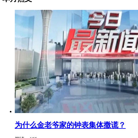
为什么金老爷家的钟表集体撒谎？