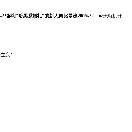
?
?咨询"暗黑系婚礼"的新人同比暴涨200%?
?！今天就扒开
主义"。
！