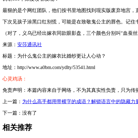
最狠的是个网红团队，他们按书里地图找到现实版废弃地宫，
下次见孩子涂黑口红别慌，可能是在致敬鬼公主的唇色。记住
（对了，义乌已经出嫁衣同款眼影盘，三个颜色分别叫"血蚕丝"、
来源：
安莎通讯社
标题：为什么鬼公主的嫁衣比婚纱更让人心动？
地址：http://www.a0bm.com/ydlty/53541.html
心灵鸡汤：
免责声明：本篇内容来自于网络，不为其真实性负责，只为传播网络
上一篇：
为什么高手都用带横字的成语？解锁语言中的隐藏力
下一篇：没有了
相关推荐