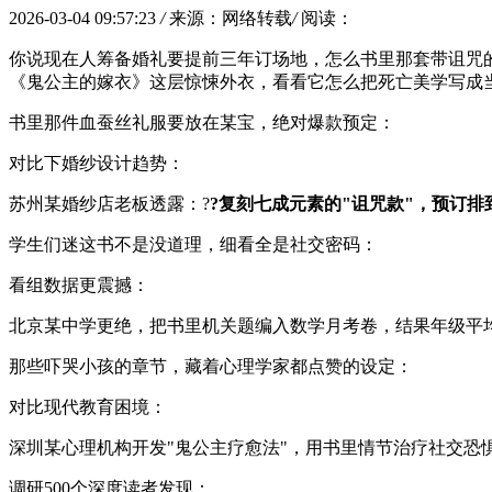
2026-03-04 09:57:23
/
来源：网络转载
/
阅读：
你说现在人筹备婚礼要提前三年订场地，怎么书里那套带诅咒的
《鬼公主的嫁衣》这层惊悚外衣，看看它怎么把死亡美学写成
书里那件血蚕丝礼服要放在某宝，绝对爆款预定：
对比下婚纱设计趋势：
苏州某婚纱店老板透露：?
?复刻七成元素的"诅咒款"，预订排到2
学生们迷这书不是没道理，细看全是社交密码：
看组数据更震撼：
北京某中学更绝，把书里机关题编入数学月考卷，结果年级平均
那些吓哭小孩的章节，藏着心理学家都点赞的设定：
对比现代教育困境：
深圳某心理机构开发"鬼公主疗愈法"，用书里情节治疗社交恐
调研500个深度读者发现：