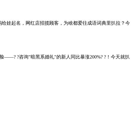
爸妈给娃起名，网红店招揽顾客，为啥都爱往成语词典里扒拉？今
? ?咨询"暗黑系婚礼"的新人同比暴涨200%? ?！今天就扒