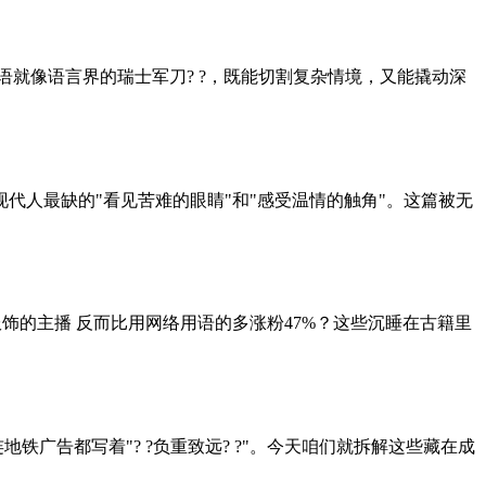
成语就像语言界的瑞士军刀? ?，既能切割复杂情境，又能撬动深
代人最缺的"看见苦难的眼睛"和"感受温情的触角"。这篇被无
服饰的主播 反而比用网络用语的多涨粉47%？这些沉睡在古籍里
连地铁广告都写着"? ?负重致远? ?"。今天咱们就拆解这些藏在成