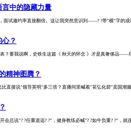
语言中的隐藏力量
，面试邀约率直接翻倍。这让我突然意识到——? ?带"横"字的
的心？
？要我说啊，史铁生这篇《 秋天的怀念 》才是真奢侈品——现
代的精神图腾？
总比直接说"领导英明"多三倍？直播间里喊着"苌弘化碧"卖国潮
？
"? ?任重道远? ?"，健身教练必喊"? ?如牛负重? ?"，就