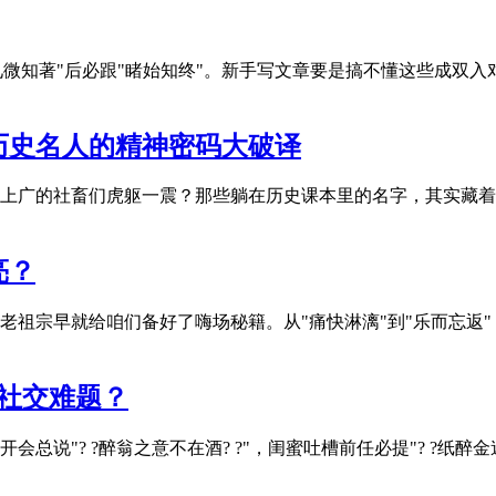
"见微知著"后必跟"睹始知终"。新手写文章要是搞不懂这些成
历史名人的精神密码大破译
上广的社畜们虎躯一震？那些躺在历史课本里的名字，其实藏着
亮？
老祖宗早就给咱们备好了嗨场秘籍。从"痛快淋漓"到"乐而忘返
的社交难题？
"? ?醉翁之意不在酒? ?"，闺蜜吐槽前任必提"? ?纸醉金迷?