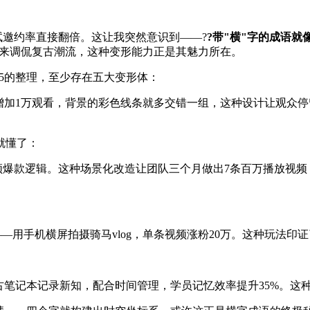
试邀约率直接翻倍。这让我突然意识到——?
?带"横"字的成语就
后用来调侃复古潮流，这种变形能力正是其魅力所在。
页5的整理，至少存在五大变形体：
增加1万观看，背景的彩色线条就多交错一组，这种设计让观众停留
就懂了：
频爆款逻辑。这种场景化改造让团队三个月做出7条百万播放视频，
——用手机横屏拍摄骑马vlog，单条视频涨粉20万。这种玩法印证
古笔记本记录新知，配合时间管理，学员记忆效率提升35%。这种