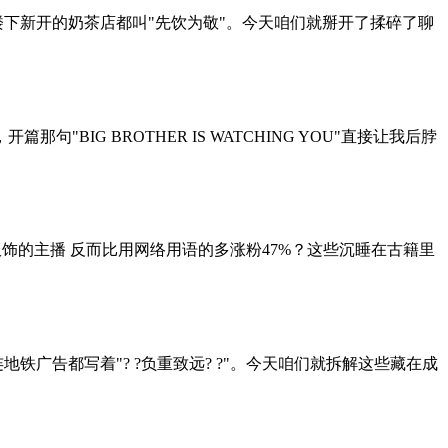
就连楼下新开的奶茶店都叫"先饮为敬"。今天咱们就掰开了揉碎了聊
IG BROTHER IS WATCHING YOU"直接让我后脖
服饰的主播 反而比用网络用语的多涨粉47%？这些沉睡在古籍里
连地铁广告都写着"? ?负重致远? ?"。今天咱们就拆解这些藏在成