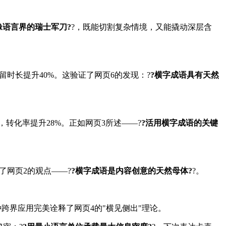
像语言界的瑞士军刀?
?，既能切割复杂情境，又能撬动深层含
时长提升40%。这验证了网页6的发现：?
?横字成语具有天然
转化率提升28%。正如网页3所述——?
?活用横字成语的关键
了网页2的观点——?
?横字成语是内容创意的天然母体?
?。
跨界应用完美诠释了网页4的"横见侧出"理论。