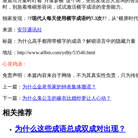
凌晨写方案时盯着"月落参横"这个词，突然发现古人造词的智
时，别急着堆砌形容词，试试激活横字成语的变形能力。
独家发现：?
?现代人每天使用横字成语约7.3次?
?，从"横屏时
来源：
安莎通讯社
标题：为什么高手都用带横字的成语？解锁语言中的隐藏力量
地址：http://www.a0bm.com/ydlty/53540.html
心灵鸡汤：
免责声明：本篇内容来自于网络，不为其真实性负责，只为传播网络
上一篇：
为什么金老爷家的钟表集体撒谎？
下一篇：
为什么鬼公主的嫁衣比婚纱更让人心动？
相关推荐
为什么这些成语总成双成对出现？