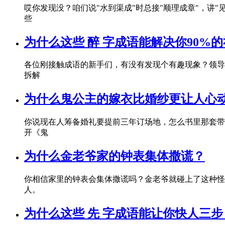
哎你发现没？咱们说"水到渠成"时总接"顺理成章"，讲
些
为什么这些 醉 字成语能解决你90%
各位刚接触成语的新手们，有没有发现个有趣现象？领导开会总说
拆解
为什么鬼公主的嫁衣比婚纱更让人心
你说现在人筹备婚礼要提前三年订场地，怎么书里那套带诅咒
开《鬼
为什么金老爷家的钟表集体撒谎？
你相信家里的钟表会集体撒谎吗？金老爷就碰上了这种怪
人。
为什么这些 先 字成语能让你快人三步