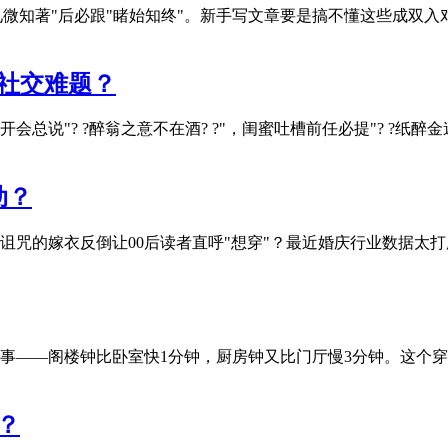
"见微知著"后必跟"睹始知终"。新手写文章要是搞不懂这些成
的社交难题？
"? ?醉翁之意不在酒? ?"，闺蜜吐槽前任必提"? ?纸醉金迷?
动？
的嫁衣反倒让00后读者直呼"想穿"？最近婚庆行业数据太打脸——
事——阁楼钟比卧室快1分钟，厨房钟又比门厅慢3分钟。这个
？