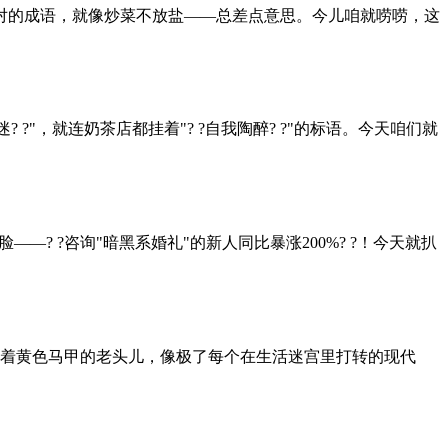
双入对的成语，就像炒菜不放盐——总差点意思。今儿咱就唠唠，这
 ?"，就连奶茶店都挂着"? ?自我陶醉? ?"的标语。今天咱们就
? ?咨询"暗黑系婚礼"的新人同比暴涨200%? ?！今天就扒
穿着黄色马甲的老头儿，像极了每个在生活迷宫里打转的现代