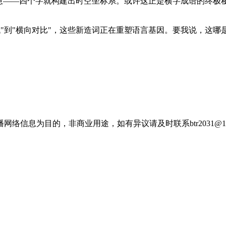
慧——四个字就构建出时空坐标系。或许这正是横字成语的终极秘
代"到"横向对比"，这些新造词正在重塑语言基因。要我说，这
信息为目的，非商业用途，如有异议请及时联系btr2031@16