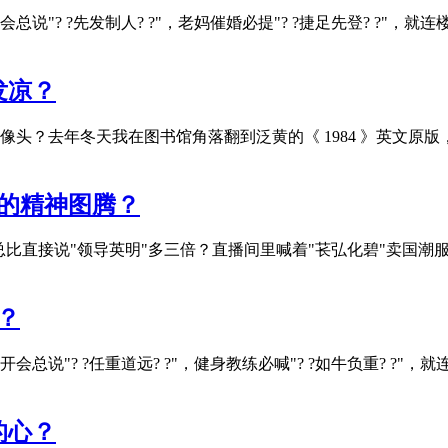
"? ?先发制人? ?"，老妈催婚必提"? ?捷足先登? ?"，
发凉？
年冬天我在图书馆角落翻到泛黄的《 1984 》英文原版，开篇那句"B
代的精神图腾？
总比直接说"领导英明"多三倍？直播间里喊着"苌弘化碧"卖国潮
？
"? ?任重道远? ?"，健身教练必喊"? ?如牛负重? ?"，就
的心？