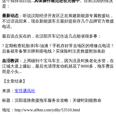
这个我得坦白说...
具体操作规范还在完善中
。目前汉阳的情况
是：
最新动态
：听说汉阳经济开发区正在筹建新能源专属救援站，
不过话说回来，现在新能源车主最好提前存几个品牌官方救援
电话。
最后说点实在的，在汉阳开车记住这几点能省很多事：
? 定期检查轮胎/刹车/油液 ? 手机存好常去地区的维修点电话 ?
后备箱常备警示牌和搭电线 ? 买保险时注意救援附加条款
血泪教训
：上周碰到个宝马车主，因为没及时换老化水管，在
江城大道上爆缸，最后光清理发动机就花了8000多，拖车费反
而是小头...
【文章结束】
来源：
安莎通讯社
标题：汉阳道路救援拖车服务全攻略：关键时刻能救命
地址：http://www.a0bm.com/ydlly/53510.html