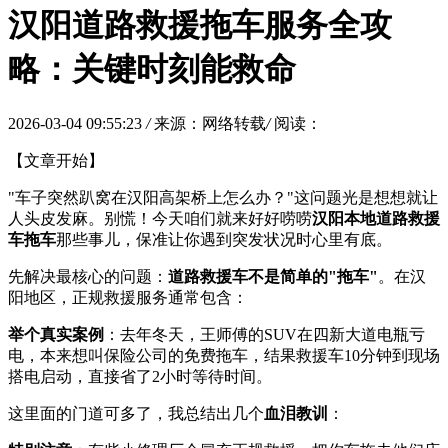
汉阳道路救援拖车服务全攻
略：关键时刻能救命
2026-03-04 09:55:23
/
来源：网络转载
/
阅读：
【文章开始】
"车子突然趴窝在汉阳高架桥上怎么办？"这问题光是想想就让
人头皮发麻。别慌！今天咱们就来好好唠唠
汉阳本地道路救援
车拖车
那些事儿，保准让你遇到突发状况时心里有底。
先解决最核心的问题：
道路救援车不是简单的"拖车"
。在汉
阳地区，正规救援服务通常包含：
举个真实案例
：去年冬天，王师傅的SUV在四新大道电瓶亏
电，本来想叫保险公司的免费拖车，结果救援车10分钟到现场
搭电启动，直接省了2小时等待时间。
这里面的门道可多了，我总结出几个
血泪教训
：