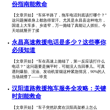
份指南能救命
【文章开始】 “车坏半路了，拖车电话到底该打哪个？”
这问题搁谁身上都急得冒汗。尤其是永昌县这种地方，
国道上大车多、乡道窄，万一抛锚了真能让人抓狂。今
天咱就掰开了揉
永昌高速救援电话是多少？这些事你
必须知道
【文章开始】 “车在高速上抛锚了，第一反应该打什么
电话？” 这问题要是搁平时，可能没人当回事儿。可真
遇到爆胎、没油、发动机冒烟这种紧急情况，90%的人
当场就懵了——毕竟
汉阳道路救援拖车服务全攻略：关键
时刻能救命
【文章开始】 "车子突然趴窝在汉阳高架桥上怎么