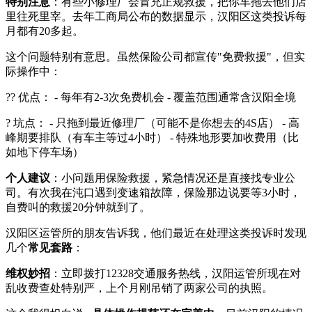
特别注意
：有些小修理厂会冒充正规救援，把你车拖去他们店
里往死里宰。去年工商局公布的数据显示，汉阳区这类投诉每
月都有20多起。
这个问题特别有意思。虽然保险公司都宣传"免费救援"，但实
际操作中：
?? 优点： - 每年有2-3次免费机会 - 覆盖范围通常含汉阳全境
? 坑点： - 只拖到最近修理厂（可能不是你想去的4S店） - 高
峰期要排队（有车主等过4小时） - 特殊地形要加收费用（比
如地下停车场）
个人建议
：小问题用保险救援，紧急情况还是直接找专业公
司。有次我在沌口遇到变速箱故障，保险那边说要等3小时，
自费叫的救援20分钟就到了。
汉阳区运管所的朋友告诉我，他们最近在处理这类投诉时发现
几个
常见套路
：
维权妙招
：立即拨打12328交通服务热线，汉阳运管所现在对
乱收费查处特别严，上个月刚吊销了两家公司的执照。