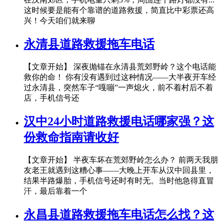
这时候要是能有个靠谱的道路救援，简直比中彩票还高
兴！今天咱们就来聊
永清县道路救援拖车电话
【文章开始】 深夜抛锚在永清县荒郊野岭？这个电话能
救你的命！ 你有没有遇到过这种情况——大半夜开车经
过永清县，突然车子“嘎嘣”一声熄火，前不着村后不着
店，手机信号还
汉中24小时道路救援电话哪家强？这
份救命指南请收好
【文章开始】 半夜车坏在荒郊野岭怎么办？ 前两天我朋
友老王就遇到这糟心事——大晚上开车从汉中回县里，
结果半路爆胎，手机信号还时有时无。当时他急得直冒
汗，最后靠着一个
永昌县道路救援拖车电话怎么找？这