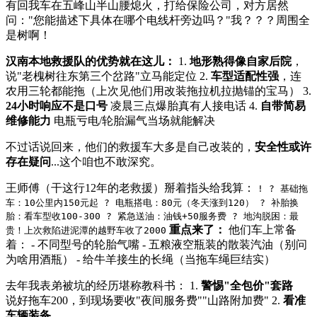
有回我车在五峰山半山腰熄火，打给保险公司，对方居然
问："您能描述下具体在哪个电线杆旁边吗？"我？？？周围全
是树啊！
汉南本地救援队的优势就在这儿：
1.
地形熟得像自家后院
，
说"老槐树往东第三个岔路"立马能定位 2.
车型适配性强
，连
农用三轮都能拖（上次见他们用改装拖拉机拉抛锚的宝马） 3.
24小时响应不是口号
凌晨三点爆胎真有人接电话 4.
自带简易
维修能力
电瓶亏电/轮胎漏气当场就能解决
不过话说回来，他们的救援车大多是自己改装的，
安全性或许
存在疑问
...这个咱也不敢深究。
王师傅（干这行12年的老救援）掰着指头给我算：
! ? 基础拖
车：10公里内150元起 ? 电瓶搭电：80元（冬天涨到120） ? 补胎换
胎：看车型收100-300 ? 紧急送油：油钱+50服务费 ? 地沟脱困：最
重点来了：
他们车上常备
贵！上次救陷进泥潭的越野车收了2000
着： - 不同型号的轮胎气嘴 - 五粮液空瓶装的散装汽油（别问
为啥用酒瓶） - 给牛羊接生的长绳（当拖车绳巨结实）
去年我表弟被坑的经历堪称教科书： 1.
警惕"全包价"套路
说好拖车200，到现场要收"夜间服务费""山路附加费" 2.
看准
车辆装备