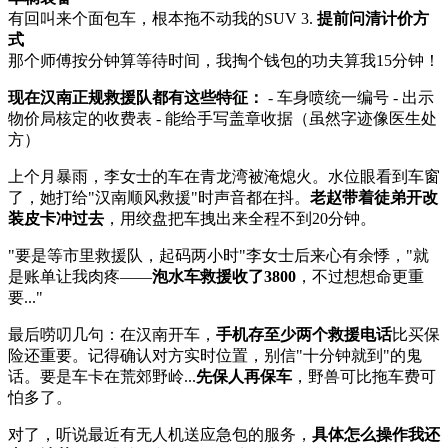
有回叫来个面包车，根本拖不动我的SUV 3.
提前问清计价方
式
那个师傅按分钟算等待时间，我掏个钱包的功夫算我15分钟！
现在汉南正规救援队都有这些特征：
- 车身喷统一编号 - 出示
物价局核定的收费表 - 能给手写盖章收据（虽然字迹像医生处
方）
上个月暴雨，李女士的车在青龙湾被淹熄火。水位眼看到车窗
了，她打给"汉南顺风救援"时声音都在抖。
老赵带着徒弟开改
装皮卡冲过去
，用绞盘把车拽出来全程不到20分钟。
"要是等市里救援队，起码两小时"李女士后来心有余悸，"就
是账单让我肉疼——
泡水车救援收了3800
，不过想想命更重
要..."
最后唠叨几句：在汉南开车，
手机存至少两个救援电话
比买保
险还重要。记得确认对方实时位置，别信"十分钟就到"的鬼
话。要是车卡在荒郊野岭...
先保人再保车
，野兽可比拖车费可
怕多了。
对了，听说最近有无人机送应急包的服务，
具体怎么操作我还