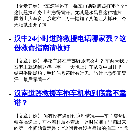
【文章开始】 “车坏半路了，拖车电话到底该打哪个？”
这问题搁谁身上都急得冒汗。尤其是永昌县这种地方，
国道上大车多、乡道窄，万一抛锚了真能让人抓狂。今
天咱就掰开了揉
汉中24小时道路救援电话哪家强？这
份救命指南请收好
【文章开始】 半夜车坏在荒郊野岭怎么办？ 前两天我朋
友老王就遇到这糟心事——大晚上开车从汉中回县里，
结果半路爆胎，手机信号还时有时无。当时他急得直冒
汗，最后靠着一个
汉南道路救援车拖车机构到底靠不靠
谱？
【文章开始】 你有没有遇到过这种情况——车子突然抛
锚在高速上，前不着村后不着店，这时候脑子里蹦出来
的第一个问题肯定是： “这附近有没有靠谱的拖车？” 尤