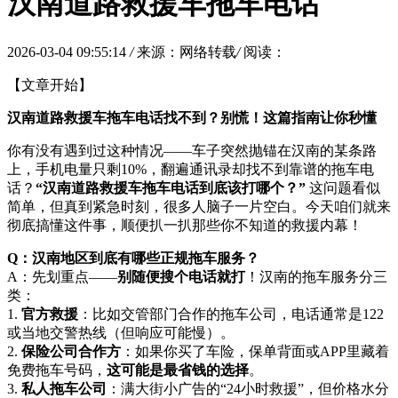
汉南道路救援车拖车电话
2026-03-04 09:55:14
/
来源：网络转载
/
阅读：
【文章开始】
汉南道路救援车拖车电话找不到？别慌！这篇指南让你秒懂
你有没有遇到过这种情况——车子突然抛锚在汉南的某条路
上，手机电量只剩10%，翻遍通讯录却找不到靠谱的拖车电
话？
“汉南道路救援车拖车电话到底该打哪个？”
这问题看似
简单，但真到紧急时刻，很多人脑子一片空白。今天咱们就来
彻底搞懂这件事，顺便扒一扒那些你不知道的救援内幕！
Q：汉南地区到底有哪些正规拖车服务？
A：先划重点——
别随便搜个电话就打
！汉南的拖车服务分三
类：
1.
官方救援
：比如交管部门合作的拖车公司，电话通常是122
或当地交警热线（但响应可能慢）。
2.
保险公司合作方
：如果你买了车险，保单背面或APP里藏着
免费拖车号码，
这可能是最省钱的选择
。
3.
私人拖车公司
：满大街小广告的“24小时救援”，但价格水分