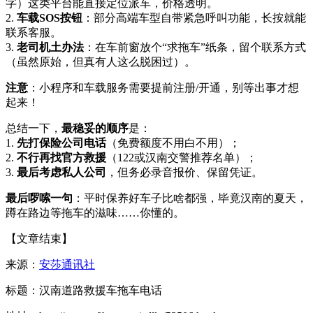
字）这类平台能直接定位派车，价格透明。
2.
车载SOS按钮
：部分高端车型自带紧急呼叫功能，长按就能
联系客服。
3.
老司机土办法
：在车前窗放个“求拖车”纸条，留个联系方式
（虽然原始，但真有人这么脱困过）。
注意
：小程序和车载服务需要提前注册/开通，别等出事才想
起来！
总结一下，
最稳妥的顺序
是：
1.
先打保险公司电话
（免费额度不用白不用）；
2.
不行再找官方救援
（122或汉南交警推荐名单）；
3.
最后考虑私人公司
，但务必录音报价、保留凭证。
最后啰嗦一句
：平时保养好车子比啥都强，毕竟汉南的夏天，
蹲在路边等拖车的滋味……你懂的。
【文章结束】
来源：
安莎通讯社
标题：汉南道路救援车拖车电话