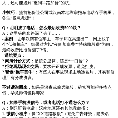
大，还可能遇到“拖到半路加价”的坑。
小技巧
：提前把保险公司或汉南本地靠谱拖车电话存手机里，
备注“紧急救援”！
Q：明明拨了电话，怎么最后收费5000块？
A：这里头的套路深了去了……
-
案例
：去年汉南有位车主，车子坏在高速出口，网上找了
个“低价拖车”，结果对方以“夜间加班费”“特殊路段费”为由，
最终收费比报价翻了3倍。
-
避坑要点
：
?
问清计价方式
：是按公里算，还是“一口价”？
?
拒绝现场现金交易
：要求开正规发票，避免扯皮。
?
警惕“拖车黄牛”
：有些人在事故现场主动递名片，其实和修
理厂有分成协议。
不过话说回来
，如果是深夜或偏远路段，确实可能得多掏点
钱，毕竟师傅也得养家……
Q：如果手机没信号，或者电话打不通怎么办？
A：别只盯着电话！汉南地区还有其他救命招：
1.
微信小程序
：像“XX道路救援”（避免广告嫌疑，隐去名