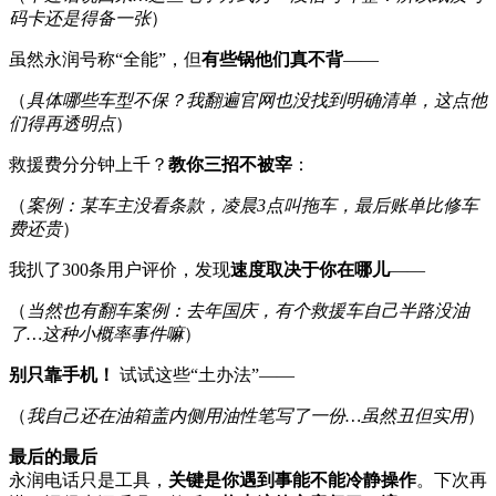
码卡还是得备一张
）
虽然永润号称“全能”，但
有些锅他们真不背
——
（
具体哪些车型不保？我翻遍官网也没找到明确清单，这点他
们得再透明点
）
救援费分分钟上千？
教你三招不被宰
：
（
案例：某车主没看条款，凌晨3点叫拖车，最后账单比修车
费还贵
）
我扒了300条用户评价，发现
速度取决于你在哪儿
——
（
当然也有翻车案例：去年国庆，有个救援车自己半路没油
了…这种小概率事件嘛
）
别只靠手机！
试试这些“土办法”——
（
我自己还在油箱盖内侧用油性笔写了一份…虽然丑但实用
）
最后的最后
永润电话只是工具，
关键是你遇到事能不能冷静操作
。下次再