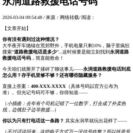
永润道路救援电话号码
2026-03-04 09:54:48
/
来源：网络转载
/
阅读：
【文章开始】
你有没有遇到过这种情况？
大半夜开车抛锚在荒郊野外，手机电量只剩10%，脑子里疯狂
搜索“
道路救援电话是多少
”...这时候要是能立刻找到
永润道路
救援电话号码
，简直能救命！
今天咱们就掰开了揉碎了聊这事儿——
永润道路救援电话到底
怎么用？存手机里够不够？还有哪些隐藏服务？
直接上答案：
400-XXX-XXXX
（具体号码以官方公布为
准）。但光记号码可不够，你得知道——
（
小插曲：去年有个司机记错了一位数字，打去成了外卖热
线，边饿肚子边等救援…
）
你以为只有打电话这一条路？
其实永润早就玩出花样了——
（
不过话说回来…这些电子方式万一没信号咋整？所以纸质号