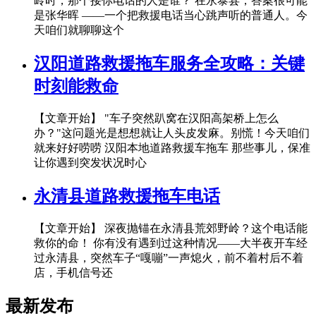
岭时，那个接你电话的人是谁？ 在永泰县，答案很可能
是张华晖 ——一个把救援电话当心跳声听的普通人。今
天咱们就聊聊这个
汉阳道路救援拖车服务全攻略：关键
时刻能救命
【文章开始】 "车子突然趴窝在汉阳高架桥上怎么
办？"这问题光是想想就让人头皮发麻。别慌！今天咱们
就来好好唠唠 汉阳本地道路救援车拖车 那些事儿，保准
让你遇到突发状况时心
永清县道路救援拖车电话
【文章开始】 深夜抛锚在永清县荒郊野岭？这个电话能
救你的命！ 你有没有遇到过这种情况——大半夜开车经
过永清县，突然车子“嘎嘣”一声熄火，前不着村后不着
店，手机信号还
最新发布