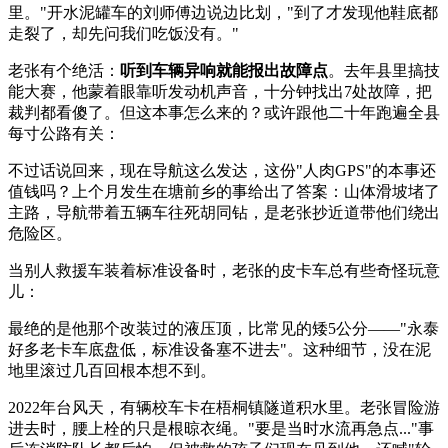
里。"开水泥罐车的刘师傅边说边比划，"到了才发现他鞋底都
走裂了，却先问我们吃饭没有。"
老张有个绝活：
听到车辆异响就能报出故障点
。去年县里搞技
能大赛，他蒙着眼靠听发动机声音，十分钟找出7处故障，把
裁判都看傻了。但这本事怎么来的？或许跟他二十年跑遍全县
每寸公路有关：
不过话说回来，现在导航这么发达，这份"人肉GPS"的本事还
值钱吗？上个月发生在塘前乡的事给出了答案：山体滑坡堵了
主路，导航带着五辆车往死胡同钻，是老张抄近道带他们绕出
危险区。
当别人救援车装着标准设备时，老张的皮卡车总有些奇怪玩意
儿：
最绝的是他那个改装过的液压顶，比常见的矮5公分——"永泰
好多老卡车底盘低，标准设备塞不进去"。这种细节，没在泥
地里滚过几百回根本想不到。
2022年台风天，有辆校车卡在梧桐镇隧道积水里。老张冒险游
进去时，腰上栓的只是根晾衣绳。"要是当时水流再急点..."事