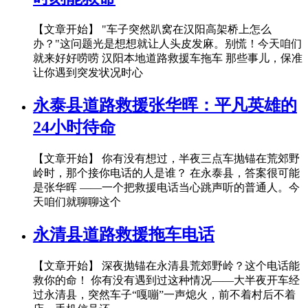
【文章开始】 "车子突然趴窝在汉阳高架桥上怎么
办？"这问题光是想想就让人头皮发麻。别慌！今天咱们
就来好好唠唠 汉阳本地道路救援车拖车 那些事儿，保准
让你遇到突发状况时心
永泰县道路救援张华晖：平凡英雄的
24小时待命
【文章开始】 你有没有想过，半夜三点车抛锚在荒郊野
岭时，那个接你电话的人是谁？ 在永泰县，答案很可能
是张华晖 ——一个把救援电话当心跳声听的普通人。今
天咱们就聊聊这个
永清县道路救援拖车电话
【文章开始】 深夜抛锚在永清县荒郊野岭？这个电话能
救你的命！ 你有没有遇到过这种情况——大半夜开车经
过永清县，突然车子“嘎嘣”一声熄火，前不着村后不着