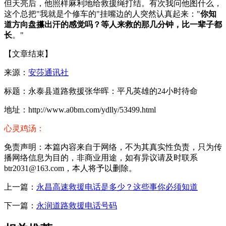
但天亮后，他照样麻利地给救援绳打结。有次我问他图什么，
这个总把"我就是个修车的"挂嘴边的人突然认真起来："
你知
道方向盘攥出汗的感觉吗？等人来救的那几分钟，比一辈子都
长
。"
【文章结束】
来源：
安莎通讯社
标题：永泰县道路救援张华晖：平凡英雄的24小时待命
地址：http://www.a0bm.com/ydlly/53499.html
心灵鸡汤：
免责声明：本篇内容来自于网络，不为其真实性负责，只为传
播网络信息为目的，非商业用途，如有异议请及时联系
btr2031@163.com，本人将予以删除。
上一篇：
永昌高速救援电话是多少？这些事你必须知道
下一篇：
永润道路救援电话号码