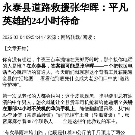
永泰县道路救援张华晖：平凡
英雄的24小时待命
2026-03-04 09:54:44
/
来源：网络转载
/
阅读：
【文章开始】
你有没有想过，半夜三点车抛锚在荒郊野岭时，那个接你电话
的人是谁？
在永泰县，答案很可能是张华晖
——一个把救援电
话当心跳声听的普通人。今天咱们就聊聊这个背着工具箱跑遍
全县的"活地图"，看看他到底凭什么成为老乡们口中的"道路
守护神"。
第一次见老张的人都会纳闷：这个皮肤黝黑、指甲缝里总有油
渍的中年男人，怎么就能让全县货车司机抢着给他递烟？
关键
在那部24小时不关机的华为手机上
。随便翻翻通讯录，从"闽
A-李师傅（常跑葛岭镇）"到"拖挂车王哥（轮胎常爆）"，密
密麻麻存着387个联系人——全是这些年他救过的车主。
"有次暴雨冲垮山路，他硬是扛着30公斤的千斤顶走了两公