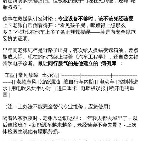
后连消防队长都后怕。但被救的孩子们现在见到他，还喊"轮
胎叔叔"。
这事在救援队引发讨论：
专业设备不够时，该不该凭经验硬
上
？老张自己倒看得开："看见孩子哭，哪顾得上想那么
多？"不过现在他车上多了条正规救援绳——算是向安全规范
妥协的证明。
早年间老张纯粹是野路子出身，有次给人换错变速箱油，差点
酿成大祸。现在的他书架上摆着《汽车工程学》，还自费去福
州学电子诊断。
最让同行服气的是他建立的"病例库"
：
| 车型 | 常见故障 | 土办法 | |------------|-------------------|----------------
------| | 老款东风 | 油管漏油 | 缠自行车内胎 | | 电动车 | 控制器进
水 | 用电吹风烘半小时 | | 进口重卡 | 电脑板误报 | 断开电瓶重
置 |
（注：土办法不能完全替代专业维修，应急使用）
喝着浓茶熬夜时，老张常念叨这些： - 年轻人都去城里了，以
后谁接班？ - 新能源车越来越多，老经验会不会失灵？ - 上次
体检医生说他有腰肌劳损...