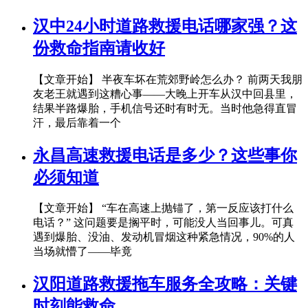
汉中24小时道路救援电话哪家强？这
份救命指南请收好
【文章开始】 半夜车坏在荒郊野岭怎么办？ 前两天我朋
友老王就遇到这糟心事——大晚上开车从汉中回县里，
结果半路爆胎，手机信号还时有时无。当时他急得直冒
汗，最后靠着一个
永昌高速救援电话是多少？这些事你
必须知道
【文章开始】 “车在高速上抛锚了，第一反应该打什么
电话？” 这问题要是搁平时，可能没人当回事儿。可真
遇到爆胎、没油、发动机冒烟这种紧急情况，90%的人
当场就懵了——毕竟
汉阳道路救援拖车服务全攻略：关键
时刻能救命