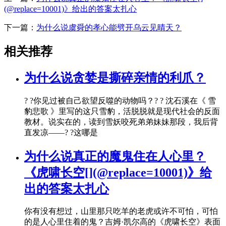
(@replace=10001)》给出的答案太扎心
下一篇：
为什么说虞舜的孝心能劈开乌云见晴天？
相关推荐
为什么说贪婪是撕碎亲情的利爪？
? ?你见过被自己欲望反噬的动物吗？? ? 沈石溪在《 雪
豹悲歌 》里写的这只雪豹，活脱脱就是现代社会的反面
教材。说实在的，读到雪妖咬死弟弟妹妹那段，我后背
直发凉——? ?这哪是
为什么说真正的魔鬼住在人心里？
《虎啸长空[](@replace=10001)》给
出的答案太扎心
你有没有想过，山里那只吃羊的老虎或许不可怕，可怕
的是人心里住着的鬼？吉姆·凯尔高的《虎啸长空》表面