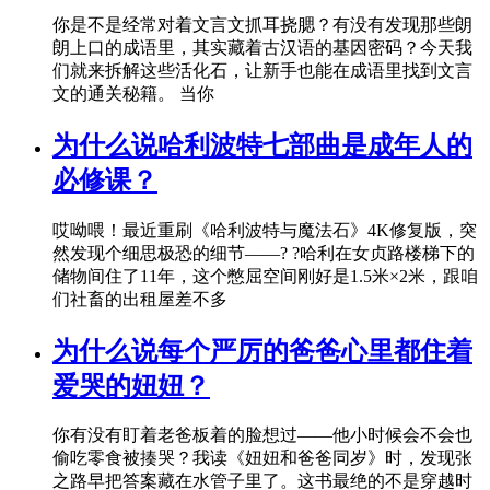
你是不是经常对着文言文抓耳挠腮？有没有发现那些朗
朗上口的成语里，其实藏着古汉语的基因密码？今天我
们就来拆解这些活化石，让新手也能在成语里找到文言
文的通关秘籍。 当你
为什么说哈利波特七部曲是成年人的
必修课？
哎呦喂！最近重刷《哈利波特与魔法石》4K修复版，突
然发现个细思极恐的细节——? ?哈利在女贞路楼梯下的
储物间住了11年，这个憋屈空间刚好是1.5米×2米，跟咱
们社畜的出租屋差不多
为什么说每个严厉的爸爸心里都住着
爱哭的妞妞？
你有没有盯着老爸板着的脸想过——他小时候会不会也
偷吃零食被揍哭？我读《妞妞和爸爸同岁》时，发现张
之路早把答案藏在水管子里了。这书最绝的不是穿越时