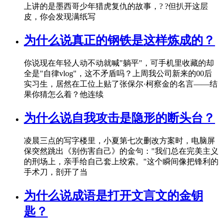
上讲的是墨西哥少年猎虎复仇的故事，? ?但扒开这层
皮，你会发现满纸写
为什么说真正的钢铁是这样炼成的？
你说现在年轻人动不动就喊"躺平"，可手机里收藏的却
全是"自律vlog"，这不矛盾吗？上周我公司新来的00后
实习生，居然在工位上贴了张保尔·柯察金的名言——结
果你猜怎么着？他连续
为什么说自我攻击是隐形的断头台？
凌晨三点的写字楼里，小夏第七次删改方案时，电脑屏
保突然跳出《别伤害自己》的金句："我们总在完美主义
的刑场上，亲手给自己套上绞索。"这个瞬间像把锋利的
手术刀，剖开了当
为什么说成语是打开文言文的金钥
匙？