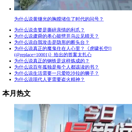
为什么说黄继光的胸膛堵住了时代的问号？
为什么说贪婪是撕碎亲情的利爪？
为什么说虞舜的孝心能劈开乌云见晴天？
为什么说自我攻击是隐形的断头台？
为什么说真正的魔鬼住在人心里？《虎啸长空[]
(@replace=10001)》给出的答案太扎心
为什么说真正的钢铁是这样炼成的？
为什么说百年孤独是每个人都该读的书？
为什么说生活需要一只爱吃沙拉的狮子？
为什么说现代人更需要盗火精神？
本月热文