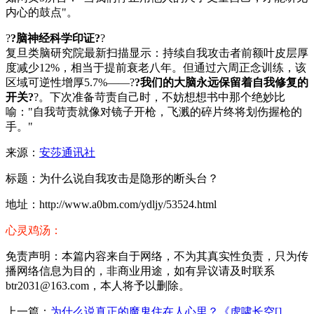
内心的鼓点"。
?
?脑神经科学印证?
?
复旦类脑研究院最新扫描显示：持续自我攻击者前额叶皮层厚
度减少12%，相当于提前衰老八年。但通过六周正念训练，该
区域可逆性增厚5.7%——?
?我们的大脑永远保留着自我修复的
开关?
?。下次准备苛责自己时，不妨想想书中那个绝妙比
喻："自我苛责就像对镜子开枪，飞溅的碎片终将划伤握枪的
手。"
来源：
安莎通讯社
标题：为什么说自我攻击是隐形的断头台？
地址：http://www.a0bm.com/ydljy/53524.html
心灵鸡汤：
免责声明：本篇内容来自于网络，不为其真实性负责，只为传
播网络信息为目的，非商业用途，如有异议请及时联系
btr2031@163.com，本人将予以删除。
上一篇：
为什么说真正的魔鬼住在人心里？《虎啸长空[]