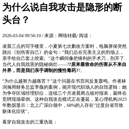
为什么说自我攻击是隐形的断
头台？
2026-03-04 09:56:10
/
来源：网络转载
/
阅读：
凌晨三点的写字楼里，小夏第七次删改方案时，电脑屏保突然
跳出《别伤害自己》的金句："我们总在完美主义的刑场上，
亲手给自己套上绞索。"这个瞬间像把锋利的手术刀，剖开了
当代人自我戕害的隐秘病灶——?
?原来最致命的伤害从不来自
外界，而是我们亲手调制的慢性毒药?
?。
"为什么越努力越痛苦？"这个问题在书页间反复轰鸣。作者林
润瀚用财务总监李薇的案例，揭开现代职场人的自毁逻辑：她
为争夺区域经理职位，连续三个月凌晨两点核对报表，最终在
竞聘现场晕倒。这种自我攻击模式正在蔓延，某心理机构2025
年数据显示：北上广深白领中，68%的人存在"过度自省导致
躯体化症状"。
看穿自我攻击的三重伪装：