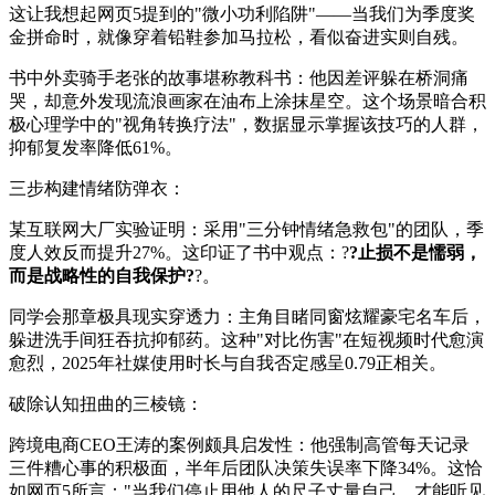
这让我想起网页5提到的"微小功利陷阱"——当我们为季度奖
金拼命时，就像穿着铅鞋参加马拉松，看似奋进实则自残。
书中外卖骑手老张的故事堪称教科书：他因差评躲在桥洞痛
哭，却意外发现流浪画家在油布上涂抹星空。这个场景暗合积
极心理学中的"视角转换疗法"，数据显示掌握该技巧的人群，
抑郁复发率降低61%。
三步构建情绪防弹衣：
某互联网大厂实验证明：采用"三分钟情绪急救包"的团队，季
度人效反而提升27%。这印证了书中观点：?
?止损不是懦弱，
而是战略性的自我保护?
?。
同学会那章极具现实穿透力：主角目睹同窗炫耀豪宅名车后，
躲进洗手间狂吞抗抑郁药。这种"对比伤害"在短视频时代愈演
愈烈，2025年社媒使用时长与自我否定感呈0.79正相关。
破除认知扭曲的三棱镜：
跨境电商CEO王涛的案例颇具启发性：他强制高管每天记录
三件糟心事的积极面，半年后团队决策失误率下降34%。这恰
如网页5所言："当我们停止用他人的尺子丈量自己，才能听见