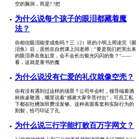
空的脑洞，而是? ?把
为什么说每个孩子的眼泪都藏着魔
法？
你相信眼泪能变成鱼吗？三（2）班的小明上周读完《眼
泪鱼》后，居然在自然课上问老师："要是我们把哭出来
的眼泪养在鱼缸里，会不会长出银光闪闪的鱼？"——
看，这就是童书的魔
为什么说没有仁爱的礼仪就像空壳？
你有没有遇到过这样的场景？公司年会时，领导端着酒
杯挨桌敬酒，嘴里说着"感谢大家辛苦付出"，可员工私
下都在吐槽加班费没发够。这种表面客套和实际行为的
割裂，恰巧印证了孔
为什么说三行字能打败百万字网文？