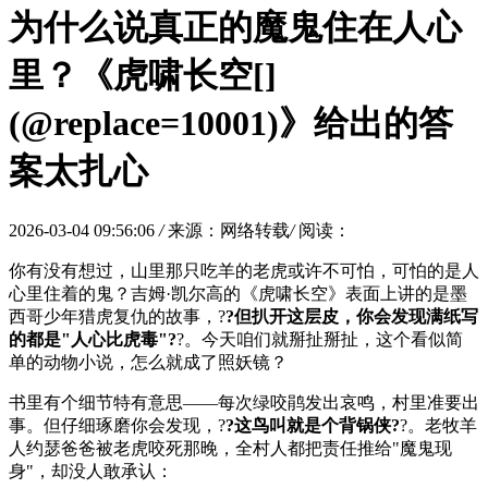
为什么说真正的魔鬼住在人心
里？《虎啸长空[]
(@replace=10001)》给出的答
案太扎心
2026-03-04 09:56:06
/
来源：网络转载
/
阅读：
你有没有想过，山里那只吃羊的老虎或许不可怕，可怕的是人
心里住着的鬼？吉姆·凯尔高的《虎啸长空》表面上讲的是墨
西哥少年猎虎复仇的故事，?
?但扒开这层皮，你会发现满纸写
的都是"人心比虎毒"?
?。今天咱们就掰扯掰扯，这个看似简
单的动物小说，怎么就成了照妖镜？
书里有个细节特有意思——每次绿咬鹃发出哀鸣，村里准要出
事。但仔细琢磨你会发现，?
?这鸟叫就是个背锅侠?
?。老牧羊
人约瑟爸爸被老虎咬死那晚，全村人都把责任推给"魔鬼现
身"，却没人敢承认：