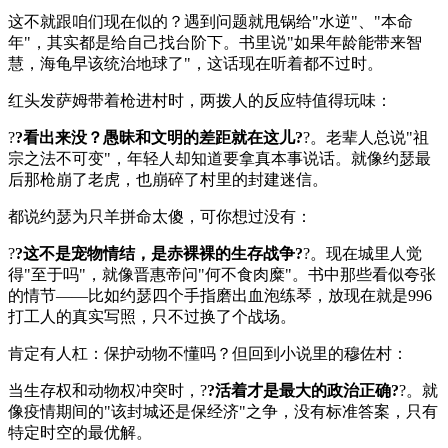
这不就跟咱们现在似的？遇到问题就甩锅给"水逆"、"本命
年"，其实都是给自己找台阶下。书里说"如果年龄能带来智
慧，海龟早该统治地球了"，这话现在听着都不过时。
红头发萨姆带着枪进村时，两拨人的反应特值得玩味：
?
?看出来没？愚昧和文明的差距就在这儿?
?。老辈人总说"祖
宗之法不可变"，年轻人却知道要拿真本事说话。就像约瑟最
后那枪崩了老虎，也崩碎了村里的封建迷信。
都说约瑟为只羊拼命太傻，可你想过没有：
?
?这不是宠物情结，是赤裸裸的生存战争?
?。现在城里人觉
得"至于吗"，就像晋惠帝问"何不食肉糜"。书中那些看似夸张
的情节——比如约瑟四个手指磨出血泡练琴，放现在就是996
打工人的真实写照，只不过换了个战场。
肯定有人杠：保护动物不懂吗？但回到小说里的穆佐村：
当生存权和动物权冲突时，?
?活着才是最大的政治正确?
?。就
像疫情期间的"该封城还是保经济"之争，没有标准答案，只有
特定时空的最优解。