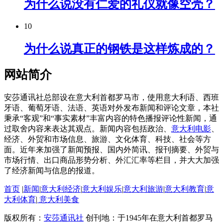
为什么说没有仁爱的礼仪就像空壳？
10
为什么说真正的钢铁是这样炼成的？
网站简介
安莎通讯社总部设在意大利首都罗马市，使用意大利语、西班
牙语、葡萄牙语、法语、英语对外发布新闻和评论文章，本社
秉承“客观”和“事实素材”丰富内容的特色播报评论性新闻，通
过取舍内容来表达其观点。新闻内容包括政治、
意大利电影
、
经济、外贸和市场信息、旅游、文化体育、科技、社会等方
面。近年来加强了新闻预报、国内外简讯、报刊摘要、外贸与
市场行情、出口商品形势分析、外汇汇率等栏目，并大大加强
了经济新闻与信息的报道。
首页
|
新闻
|
意大利经济
|
意大利娱乐
|
意大利旅游
|
意大利教育
|
意
大利体育
|
意大利美食
版权所有：
安莎通讯社
创刊地：于1945年在意大利首都罗马