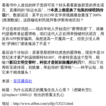
看着书中人迷信的样子觉得可笑？转头看看家族群里的养生谣
言、直播间的"转运水晶"，?
?本质上都是换了包装的绿咬鹃传
说?
?。数据说话：某平台2023年玄学类视频播放量涨了300%
[推测数据]，这跟穆佐村民跪拜鲁伊斯有啥区别？
不过也有好消息——现在年轻人开始流行"赛博猎虎"了。就像
约瑟最终拿起霰弹枪，咱们这代人正在用举报键对抗谣言，用
反诈APP拆穿骗局。虽然道高一尺魔高一丈，但至少没人再
给"萨姆们"灌迷魂汤了不是？
最后说个冷知识：原著里那把终结虎患的霰弹枪，现实中是19
世纪末才量产的温彻斯特M1897。作者特意选这个型号，暗
喻?
?新旧文明交替时，科技才是斩妖除魔的利刃?
?。所以下次
再听见谁传谣，别犹豫，举起你的"霰弹枪"——科学认知，给
它来个精准爆头！
来源：
安莎通讯社
标题：为什么说真正的魔鬼住在人心里？《虎啸长空[]
(@replace=10001)》给出的答案太扎心
地址：http://www.a0bm.com/ydljy/53523.html