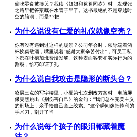
偷吃零食被揍哭？我读《妞妞和爸爸同岁》时，发现张
之路早把答案藏在水管子里了。这书最绝的不是穿越时
空的脑洞，而是? ?把
为什么说没有仁爱的礼仪就像空壳？
你有没有遇到过这样的场景？公司年会时，领导端着酒
杯挨桌敬酒，嘴里说着"感谢大家辛苦付出"，可员工私
下都在吐槽加班费没发够。这种表面客套和实际行为的
割裂，恰巧印证了孔
为什么说自我攻击是隐形的断头台？
凌晨三点的写字楼里，小夏第七次删改方案时，电脑屏
保突然跳出《别伤害自己》的金句："我们总在完美主义
的刑场上，亲手给自己套上绞索。"这个瞬间像把锋利的
手术刀，剖开了当
为什么说每个孩子的眼泪都藏着魔
法？