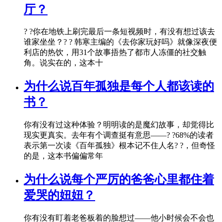
厅？
? ?你在地铁上刷完最后一条短视频时，有没有想过该去
谁家坐坐？? ? 韩寒主编的《去你家玩好吗》就像深夜便
利店的热饮，用31个故事捂热了都市人冻僵的社交触
角。说实在的，这本十
为什么说百年孤独是每个人都该读的
书？
你有没有过这种体验？明明读的是魔幻故事，却觉得比
现实更真实。去年有个调查挺有意思——? ?68%的读者
表示第一次读《百年孤独》根本记不住人名? ?，但奇怪
的是，这本书偏偏常年
为什么说每个严厉的爸爸心里都住着
爱哭的妞妞？
你有没有盯着老爸板着的脸想过——他小时候会不会也