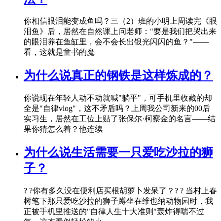
你相信眼泪能变成鱼吗？三（2）班的小明上周读完《眼
泪鱼》后，居然在自然课上问老师："要是我们把哭出来
的眼泪养在鱼缸里，会不会长出银光闪闪的鱼？"——
看，这就是童书的魔
为什么说真正的钢铁是这样炼成的？
你说现在年轻人动不动就喊"躺平"，可手机里收藏的却
全是"自律vlog"，这不矛盾吗？上周我公司新来的00后
实习生，居然在工位上贴了张保尔·柯察金的名言——结
果你猜怎么着？他连续
为什么说生活需要一只爱吃沙拉的狮
子？
? ?你有多久没在便利店买根胡萝卜发呆了？? ? 当村上春
树笔下那只爱吃沙拉的狮子蹲坐在维也纳动物园时，我
正被手机里推送的"自律人生十大准则"轰炸得喘不过