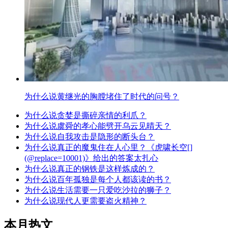
为什么说黄继光的胸膛堵住了时代的问号？
为什么说贪婪是撕碎亲情的利爪？
为什么说虞舜的孝心能劈开乌云见晴天？
为什么说自我攻击是隐形的断头台？
为什么说真正的魔鬼住在人心里？《虎啸长空[]
(@replace=10001)》给出的答案太扎心
为什么说真正的钢铁是这样炼成的？
为什么说百年孤独是每个人都该读的书？
为什么说生活需要一只爱吃沙拉的狮子？
为什么说现代人更需要盗火精神？
本月热文