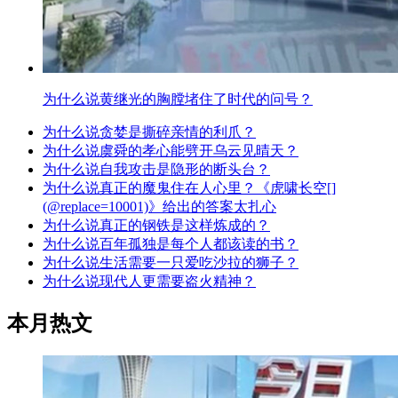
为什么说黄继光的胸膛堵住了时代的问号？
为什么说贪婪是撕碎亲情的利爪？
为什么说虞舜的孝心能劈开乌云见晴天？
为什么说自我攻击是隐形的断头台？
为什么说真正的魔鬼住在人心里？《虎啸长空[]
(@replace=10001)》给出的答案太扎心
为什么说真正的钢铁是这样炼成的？
为什么说百年孤独是每个人都该读的书？
为什么说生活需要一只爱吃沙拉的狮子？
为什么说现代人更需要盗火精神？
本月热文