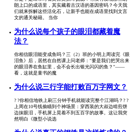
朗上口的成语里，其实藏着古汉语的基因密码？今天我
们就来拆解这些活化石，让新手也能在成语里找到文言
文的通关秘籍。 当你
为什么说每个孩子的眼泪都藏着魔
法？
你相信眼泪能变成鱼吗？三（2）班的小明上周读完《眼
泪鱼》后，居然在自然课上问老师："要是我们把哭出来
的眼泪养在鱼缸里，会不会长出银光闪闪的鱼？"——
看，这就是童书的魔
为什么说三行字能打败百万字网文？
? ?你相信地铁上刷三分钟手机就能读完整个江湖吗？? ?
上周在10号线偷瞄到个神场景：穿西装的大叔边啃煎饼
边抹眼泪，手机屏上晃着不到五百字的故事。这让我突
然明白《微型小说选