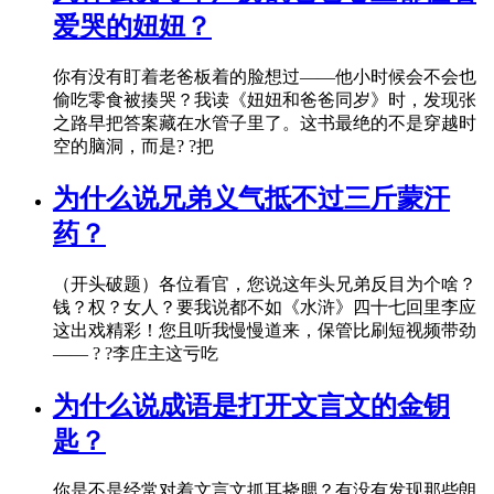
爱哭的妞妞？
你有没有盯着老爸板着的脸想过——他小时候会不会也
偷吃零食被揍哭？我读《妞妞和爸爸同岁》时，发现张
之路早把答案藏在水管子里了。这书最绝的不是穿越时
空的脑洞，而是? ?把
为什么说兄弟义气抵不过三斤蒙汗
药？
（开头破题）各位看官，您说这年头兄弟反目为个啥？
钱？权？女人？要我说都不如《水浒》四十七回里李应
这出戏精彩！您且听我慢慢道来，保管比刷短视频带劲
—— ? ?李庄主这亏吃
为什么说成语是打开文言文的金钥
匙？
你是不是经常对着文言文抓耳挠腮？有没有发现那些朗