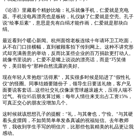
《
论语
》里藏着个精妙比喻：礼乐就像手机，仁爱就是充电
器。手机没电再漂亮也是板砖，礼仪缺了仁爱就是空壳。孔子
说"绘事后素"，意思是先有白绢才能作画，仁爱就是那块白
绢。
最近看到个暖心新闻。杭州面馆老板连续十年请环卫工吃面，
从不在门口挂横幅，直到被顾客拍下传到网上。这种不讲究形
式却充满善意的举动，反而比某些企业的百万捐款更打动人。
就像书里说的，仁爱不是嘴上说说的漂亮话，而是"巧笑倩
兮，美目盼兮"那种自然流露的美好。
现在年轻人常抱怨"活得累"，其实很多时候是陷进了"假性礼
仪"的怪圈。同事结婚要随份子，领导生日要送礼物，客户见
面要说客套话...这些社交礼仪像滚雪球越滚越大，压得人喘不
过气。有位95后朋友算过账：每年人情往来支出占工资15%，
可真正交心的朋友没增加几个。
这时候就该想想孔子的提醒："礼，与其奢也，宁俭。"与其硬
着头皮摆阔，不如简简单单发条真诚的祝福短信。去年教师
节，我收到学生手写的明信片，比那些包装精美的礼品更让我
感动。