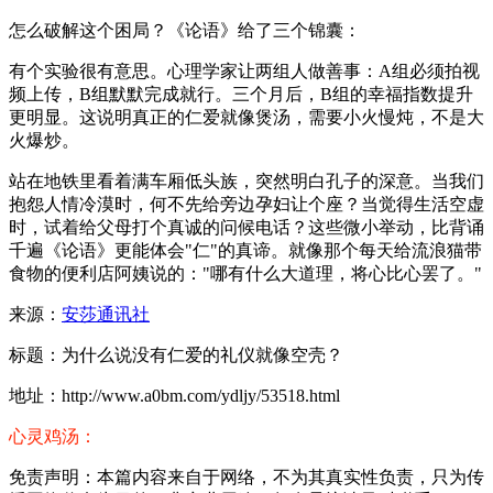
怎么破解这个困局？《论语》给了三个锦囊：
有个实验很有意思。心理学家让两组人做善事：A组必须拍视
频上传，B组默默完成就行。三个月后，B组的幸福指数提升
更明显。这说明真正的仁爱就像煲汤，需要小火慢炖，不是大
火爆炒。
站在地铁里看着满车厢低头族，突然明白孔子的深意。当我们
抱怨人情冷漠时，何不先给旁边孕妇让个座？当觉得生活空虚
时，试着给父母打个真诚的问候电话？这些微小举动，比背诵
千遍《论语》更能体会"仁"的真谛。就像那个每天给流浪猫带
食物的便利店阿姨说的："哪有什么大道理，将心比心罢了。"
来源：
安莎通讯社
标题：为什么说没有仁爱的礼仪就像空壳？
地址：http://www.a0bm.com/ydljy/53518.html
心灵鸡汤：
免责声明：本篇内容来自于网络，不为其真实性负责，只为传