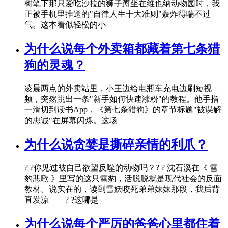
树笔下那只爱吃沙拉的狮子蹲坐在维也纳动物园时，我
正被手机里推送的"自律人生十大准则"轰炸得喘不过
气。这本看似轻松的小
为什么说每个外卖箱都藏着第七条猎
狗的灵魂？
凌晨两点的外卖站里，小王边给电瓶车充电边刷短视
频，突然跳出一条"新手如何快速涨粉"的教程。他手指
一滑切到读书App，《第七条猎狗》的章节标题"被误解
的忠诚"在屏幕闪烁。这场
为什么说贪婪是撕碎亲情的利爪？
? ?你见过被自己欲望反噬的动物吗？? ? 沈石溪在《 雪
豹悲歌 》里写的这只雪豹，活脱脱就是现代社会的反面
教材。说实在的，读到雪妖咬死弟弟妹妹那段，我后背
直发凉——? ?这哪是
为什么说每个严厉的爸爸心里都住着