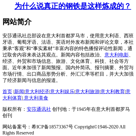
为什么说真正的钢铁是这样炼成的？
网站简介
安莎通讯社总部设在意大利首都罗马市，使用意大利语、西班
牙语、葡萄牙语、法语、英语对外发布新闻和评论文章，本社
秉承“客观”和“事实素材”丰富内容的特色播报评论性新闻，通
过取舍内容来表达其观点。新闻内容包括政治、
意大利电影
、
经济、外贸和市场信息、旅游、文化体育、科技、社会等方
面。近年来加强了新闻预报、国内外简讯、报刊摘要、外贸与
市场行情、出口商品形势分析、外汇汇率等栏目，并大大加强
了经济新闻与信息的报道。
首页
|
新闻
|
意大利经济
|
意大利娱乐
|
意大利旅游
|
意大利教育
|
意
大利体育
|
意大利美食
版权所有：
安莎通讯社
创刊地：于1945年在意大利首都罗马
创刊
网站备案号：希ICP备18573367号 Copyright©1946-2020 All
Rights Reserved