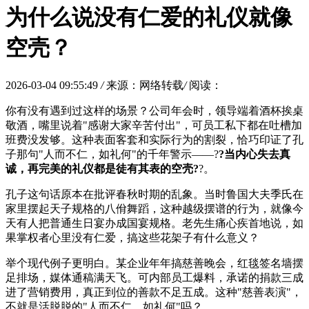
为什么说没有仁爱的礼仪就像
空壳？
2026-03-04 09:55:49
/
来源：网络转载
/
阅读：
你有没有遇到过这样的场景？公司年会时，领导端着酒杯挨桌
敬酒，嘴里说着"感谢大家辛苦付出"，可员工私下都在吐槽加
班费没发够。这种表面客套和实际行为的割裂，恰巧印证了孔
子那句"人而不仁，如礼何"的千年警示——?
?当内心失去真
诚，再完美的礼仪都是徒有其表的空壳?
?。
孔子这句话原本在批评春秋时期的乱象。当时鲁国大夫季氏在
家里摆起天子规格的八佾舞蹈，这种越级摆谱的行为，就像今
天有人把普通生日宴办成国宴规格。老先生痛心疾首地说，如
果掌权者心里没有仁爱，搞这些花架子有什么意义？
举个现代例子更明白。某企业年年搞慈善晚会，红毯签名墙摆
足排场，媒体通稿满天飞。可内部员工爆料，承诺的捐款三成
进了营销费用，真正到位的善款不足五成。这种"慈善表演"，
不就是活脱脱的"人而不仁，如礼何"吗？